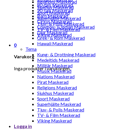
Religions Maskerad
80-tals Maskerad
Sjukhus Maskerad
90-tals Maskerad
Sport Maskerad
Barn Maskerad
Superhjälte Maskerad
Cirkus Maskerad
Tjuv- & Polis Maskerad
Cowboy- & Indian Maskerad
TV- & Film Maskerad
Djur Maskerad
Viking Maskerad
Grek- & Rom Maskerad
Hawaii Maskerad
0
Tema
Kung- & Drottning Maskerad
Varukorg
Medeltids Maskerad
Militär Maskerad
Inga produkter i varukorgen.
Musik Maskerad
Nations Maskerad
Pirat Maskerad
Religions Maskerad
Sjukhus Maskerad
Sport Maskerad
Superhjälte Maskerad
Tjuv- & Polis Maskerad
TV- & Film Maskerad
Viking Maskerad
Logga in