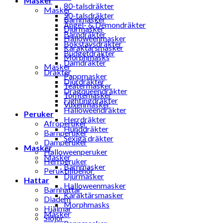
Masker
80-talsdräkter
Masker
90-talsdräkter
Barnmasker
Ängel- & Demondräkter
Djurmasker
Barndräkter
Halloweenmasker
Bokstavsdräkter
Karaktärsmasker
Budgetdräkter
Morphmasks
Damdräkter
Masker
Dräkter
Pappmasker
Djurdräkter
Teatermasker
Dragqueendräkter
Tomtemasker
Fightingdräkter
Vuxenmasker
Halloweendräkter
Peruker
Herrdräkter
Afroperuker
Hunddräkter
Barnperuker
Sexiga dräkter
Damperuker
Masker
Halloweenperuker
Masker
Herrperuker
Barnmasker
Peruktillbehör
Djurmasker
Hattar
Halloweenmasker
Barnhattar
Karaktärsmasker
Diadem
Morphmasks
Hjälmar
Masker
Slöjor