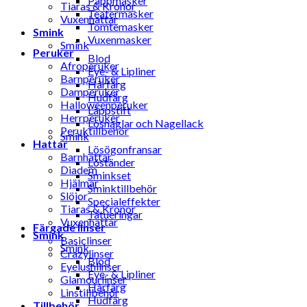
Pappmasker
Tiaras & Kronor
Teatermasker
Vuxenhattar
Tomtemasker
Smink
Vuxenmasker
Smink
Peruker
Blod
Afroperuker
Eye- & Lipliner
Barnperuker
Hårfärg
Damperuker
Hudfärg
Halloweenperuker
Läppstift
Herrperuker
Lösnaglar och Nagellack
Peruktillbehör
Smink
Hattar
Lösögonfransar
Barnhattar
Löständer
Diadem
Sminkset
Hjälmar
Sminktillbehör
Slöjor
Specialeffekter
Tiaras & Kronor
Tatueringar
Vuxenhattar
Färgade linser
Smink
Basiclinser
Smink
Crazylinser
Blod
Eyelushlinser
Eye- & Lipliner
Glamourlinser
Hårfärg
Linstillbehör
Hudfärg
Tillbehör