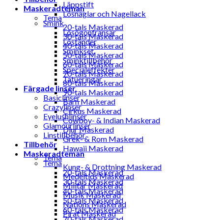
Läppstift
Maskeradteman
Lösnaglar och Nagellack
Tema
Smink
20-tals Maskerad
Lösögonfransar
30-tals Maskerad
Löständer
40-tals Maskerad
Sminkset
50-tals Maskerad
Sminktillbehör
60-tals Maskerad
Specialeffekter
70-tals Maskerad
Tatueringar
80-tals Maskerad
Färgade linser
90-tals Maskerad
Basiclinser
Barn Maskerad
Crazylinser
Cirkus Maskerad
Eyelushlinser
Cowboy- & Indian Maskerad
Glamourlinser
Djur Maskerad
Linstillbehör
Grek- & Rom Maskerad
Tillbehör
Hawaii Maskerad
Maskeradteman
Tema
Tema
Kung- & Drottning Maskerad
20-tals Maskerad
Medeltids Maskerad
30-tals Maskerad
Militär Maskerad
40-tals Maskerad
Musik Maskerad
50-tals Maskerad
Nations Maskerad
60-tals Maskerad
Pirat Maskerad
70-tals Maskerad