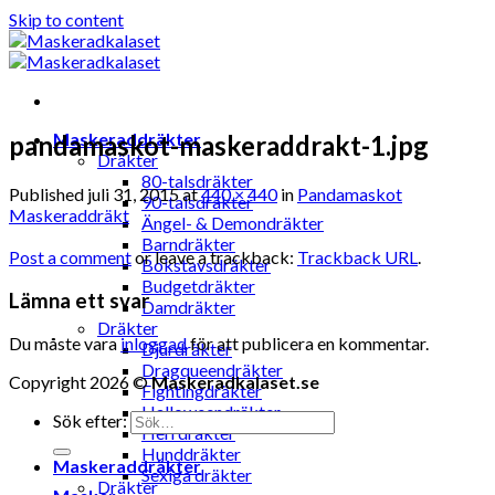
Skip to content
Maskeraddräkter
pandamaskot-maskeraddrakt-1.jpg
Dräkter
80-talsdräkter
Published
juli 31, 2015
at
440 × 440
in
Pandamaskot
90-talsdräkter
Maskeraddräkt
Ängel- & Demondräkter
Barndräkter
Post a comment
or leave a trackback:
Trackback URL
.
Bokstavsdräkter
Budgetdräkter
Lämna ett svar
Damdräkter
Dräkter
Du måste vara
inloggad
för att publicera en kommentar.
Djurdräkter
Dragqueendräkter
Copyright 2026 ©
Maskeradkalaset.se
Fightingdräkter
Halloweendräkter
Sök efter:
Herrdräkter
Hunddräkter
Maskeraddräkter
Sexiga dräkter
Dräkter