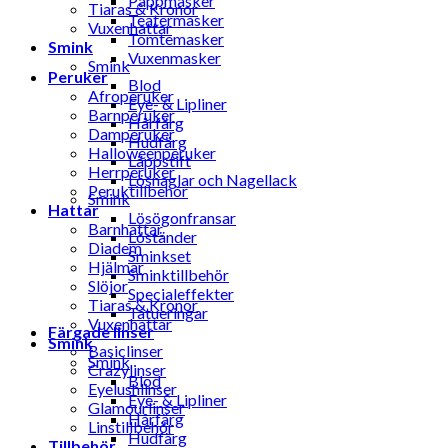
Pappmasker
Tiaras & Kronor
Teatermasker
Vuxenhattar
Tomtemasker
Smink
Vuxenmasker
Smink
Peruker
Blod
Afroperuker
Eye- & Lipliner
Barnperuker
Hårfärg
Damperuker
Hudfärg
Halloweenperuker
Läppstift
Herrperuker
Lösnaglar och Nagellack
Peruktillbehör
Smink
Hattar
Lösögonfransar
Barnhattar
Löständer
Diadem
Sminkset
Hjälmar
Sminktillbehör
Slöjor
Specialeffekter
Tiaras & Kronor
Tatueringar
Vuxenhattar
Färgade linser
Smink
Basiclinser
Smink
Crazylinser
Blod
Eyelushlinser
Eye- & Lipliner
Glamourlinser
Hårfärg
Linstillbehör
Hudfärg
Tillbehör