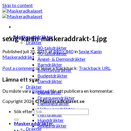
Skip to content
Maskeraddräkter
sexig-kanin-maskeraddrakt-1.jpg
Dräkter
80-talsdräkter
Published
juli 31, 2015
at
440 × 440
in
Sexig Kanin
90-talsdräkter
Maskeraddräkt
Ängel- & Demondräkter
Barndräkter
Post a comment
or leave a trackback:
Trackback URL
.
Bokstavsdräkter
Budgetdräkter
Lämna ett svar
Damdräkter
Dräkter
Du måste vara
inloggad
för att publicera en kommentar.
Djurdräkter
Dragqueendräkter
Copyright 2026 ©
Maskeradkalaset.se
Fightingdräkter
Halloweendräkter
Sök efter:
Herrdräkter
Hunddräkter
Maskeraddräkter
Sexiga dräkter
Dräkter