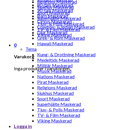
Religions Maskerad
80-tals Maskerad
Sjukhus Maskerad
90-tals Maskerad
Sport Maskerad
Barn Maskerad
Superhjälte Maskerad
Cirkus Maskerad
Tjuv- & Polis Maskerad
Cowboy- & Indian Maskerad
TV- & Film Maskerad
Djur Maskerad
Viking Maskerad
Grek- & Rom Maskerad
Hawaii Maskerad
0
Tema
Kung- & Drottning Maskerad
Varukorg
Medeltids Maskerad
Militär Maskerad
Inga produkter i varukorgen.
Musik Maskerad
Nations Maskerad
Pirat Maskerad
Religions Maskerad
Sjukhus Maskerad
Sport Maskerad
Superhjälte Maskerad
Tjuv- & Polis Maskerad
TV- & Film Maskerad
Viking Maskerad
Logga in