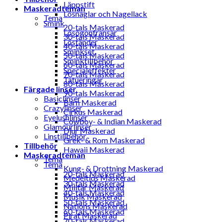
Läppstift
Maskeradteman
Lösnaglar och Nagellack
Tema
Smink
20-tals Maskerad
Lösögonfransar
30-tals Maskerad
Löständer
40-tals Maskerad
Sminkset
50-tals Maskerad
Sminktillbehör
60-tals Maskerad
Specialeffekter
70-tals Maskerad
Tatueringar
80-tals Maskerad
Färgade linser
90-tals Maskerad
Basiclinser
Barn Maskerad
Crazylinser
Cirkus Maskerad
Eyelushlinser
Cowboy- & Indian Maskerad
Glamourlinser
Djur Maskerad
Linstillbehör
Grek- & Rom Maskerad
Tillbehör
Hawaii Maskerad
Maskeradteman
Tema
Tema
Kung- & Drottning Maskerad
20-tals Maskerad
Medeltids Maskerad
30-tals Maskerad
Militär Maskerad
40-tals Maskerad
Musik Maskerad
50-tals Maskerad
Nations Maskerad
60-tals Maskerad
Pirat Maskerad
70-tals Maskerad