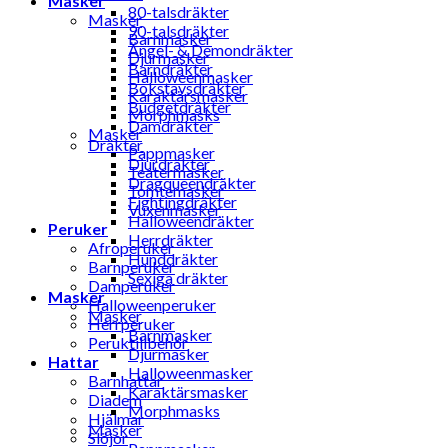
Masker
80-talsdräkter
Masker
90-talsdräkter
Barnmasker
Ängel- & Demondräkter
Djurmasker
Barndräkter
Halloweenmasker
Bokstavsdräkter
Karaktärsmasker
Budgetdräkter
Morphmasks
Damdräkter
Masker
Dräkter
Pappmasker
Djurdräkter
Teatermasker
Dragqueendräkter
Tomtemasker
Fightingdräkter
Vuxenmasker
Halloweendräkter
Peruker
Herrdräkter
Afroperuker
Hunddräkter
Barnperuker
Sexiga dräkter
Damperuker
Masker
Halloweenperuker
Masker
Herrperuker
Barnmasker
Peruktillbehör
Djurmasker
Hattar
Halloweenmasker
Barnhattar
Karaktärsmasker
Diadem
Morphmasks
Hjälmar
Masker
Slöjor