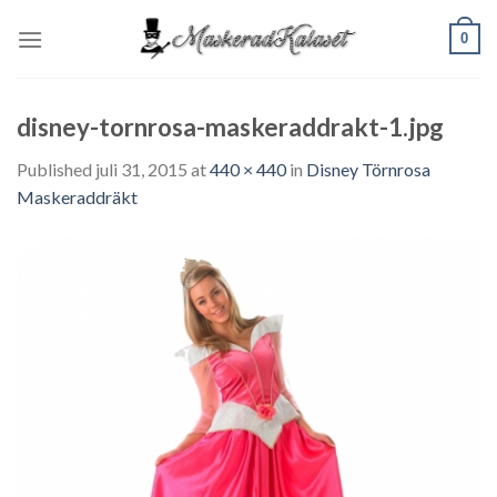
Skip
0
to
content
disney-tornrosa-maskeraddrakt-1.jpg
Published
juli 31, 2015
at
440 × 440
in
Disney Törnrosa
Maskeraddräkt