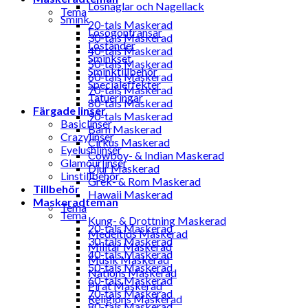
Lösnaglar och Nagellack
Tema
Smink
20-tals Maskerad
Lösögonfransar
30-tals Maskerad
Löständer
40-tals Maskerad
Sminkset
50-tals Maskerad
Sminktillbehör
60-tals Maskerad
Specialeffekter
70-tals Maskerad
Tatueringar
80-tals Maskerad
Färgade linser
90-tals Maskerad
Basiclinser
Barn Maskerad
Crazylinser
Cirkus Maskerad
Eyelushlinser
Cowboy- & Indian Maskerad
Glamourlinser
Djur Maskerad
Linstillbehör
Grek- & Rom Maskerad
Tillbehör
Hawaii Maskerad
Maskeradteman
Tema
Tema
Kung- & Drottning Maskerad
20-tals Maskerad
Medeltids Maskerad
30-tals Maskerad
Militär Maskerad
40-tals Maskerad
Musik Maskerad
50-tals Maskerad
Nations Maskerad
60-tals Maskerad
Pirat Maskerad
70-tals Maskerad
Religions Maskerad
80-tals Maskerad