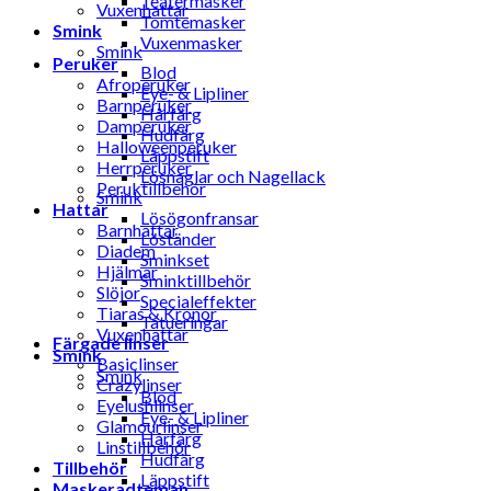
Teatermasker
Vuxenhattar
Tomtemasker
Smink
Vuxenmasker
Smink
Peruker
Blod
Afroperuker
Eye- & Lipliner
Barnperuker
Hårfärg
Damperuker
Hudfärg
Halloweenperuker
Läppstift
Herrperuker
Lösnaglar och Nagellack
Peruktillbehör
Smink
Hattar
Lösögonfransar
Barnhattar
Löständer
Diadem
Sminkset
Hjälmar
Sminktillbehör
Slöjor
Specialeffekter
Tiaras & Kronor
Tatueringar
Vuxenhattar
Färgade linser
Smink
Basiclinser
Smink
Crazylinser
Blod
Eyelushlinser
Eye- & Lipliner
Glamourlinser
Hårfärg
Linstillbehör
Hudfärg
Tillbehör
Läppstift
Maskeradteman