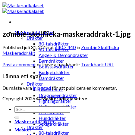
Skip
to
content
Maskeraddräkter
zombie-skolflicka-maskeraddrakt-1.jpg
Dräkter
80-talsdräkter
Published
juli 31, 2015
at
440 × 440
in
Zombie Skolflicka
90-talsdräkter
Maskeraddräkt
Ängel- & Demondräkter
Barndräkter
Post a comment
or leave a trackback:
Trackback URL
.
Bokstavsdräkter
Budgetdräkter
Lämna ett svar
Damdräkter
Dräkter
Du måste vara
inloggad
för att publicera en kommentar.
Djurdräkter
Dragqueendräkter
Copyright 2026 ©
Maskeradkalaset.se
Fightingdräkter
Halloweendräkter
Sök
Herrdräkter
efter:
Hunddräkter
Maskeraddräkter
Sexiga dräkter
Dräkter
Masker
80-talsdräkter