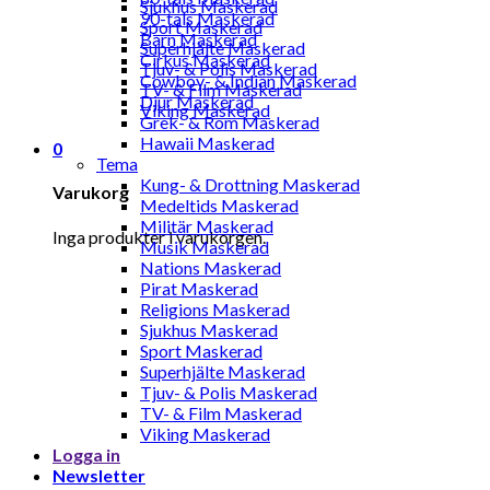
Sjukhus Maskerad
90-tals Maskerad
Sport Maskerad
Barn Maskerad
Superhjälte Maskerad
Cirkus Maskerad
Tjuv- & Polis Maskerad
Cowboy- & Indian Maskerad
TV- & Film Maskerad
Djur Maskerad
Viking Maskerad
Grek- & Rom Maskerad
Hawaii Maskerad
0
Tema
Kung- & Drottning Maskerad
Varukorg
Medeltids Maskerad
Militär Maskerad
Inga produkter i varukorgen.
Musik Maskerad
Nations Maskerad
Pirat Maskerad
Religions Maskerad
Sjukhus Maskerad
Sport Maskerad
Superhjälte Maskerad
Tjuv- & Polis Maskerad
TV- & Film Maskerad
Viking Maskerad
Logga in
Newsletter