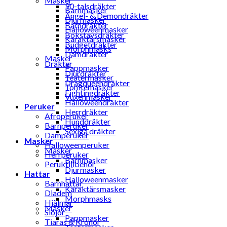
Masker
90-talsdräkter
Barnmasker
Ängel- & Demondräkter
Djurmasker
Barndräkter
Halloweenmasker
Bokstavsdräkter
Karaktärsmasker
Budgetdräkter
Morphmasks
Damdräkter
Masker
Dräkter
Pappmasker
Djurdräkter
Teatermasker
Dragqueendräkter
Tomtemasker
Fightingdräkter
Vuxenmasker
Halloweendräkter
Peruker
Herrdräkter
Afroperuker
Hunddräkter
Barnperuker
Sexiga dräkter
Damperuker
Masker
Halloweenperuker
Masker
Herrperuker
Barnmasker
Peruktillbehör
Djurmasker
Hattar
Halloweenmasker
Barnhattar
Karaktärsmasker
Diadem
Morphmasks
Hjälmar
Masker
Slöjor
Pappmasker
Tiaras & Kronor