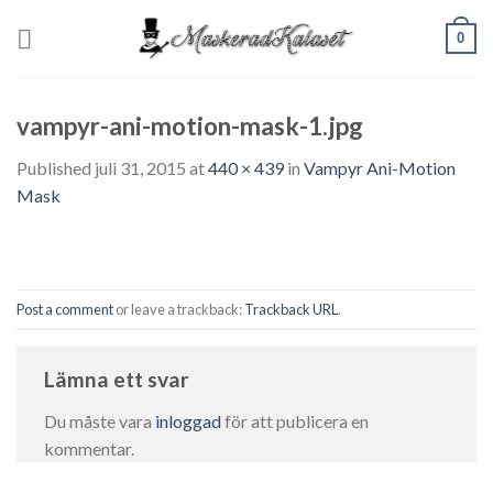
Skip
0
to
content
vampyr-ani-motion-mask-1.jpg
Published
juli 31, 2015
at
440 × 439
in
Vampyr Ani-Motion
Mask
Post a comment
or leave a trackback:
Trackback URL
.
Lämna ett svar
Du måste vara
inloggad
för att publicera en
kommentar.