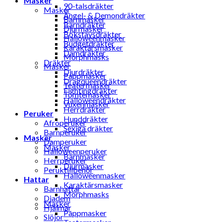
Masker
90-talsdräkter
Masker
Ängel- & Demondräkter
Barnmasker
Barndräkter
Djurmasker
Bokstavsdräkter
Halloweenmasker
Budgetdräkter
Karaktärsmasker
Damdräkter
Morphmasks
Dräkter
Masker
Djurdräkter
Pappmasker
Dragqueendräkter
Teatermasker
Fightingdräkter
Tomtemasker
Halloweendräkter
Vuxenmasker
Herrdräkter
Peruker
Hunddräkter
Afroperuker
Sexiga dräkter
Barnperuker
Masker
Damperuker
Masker
Halloweenperuker
Barnmasker
Herrperuker
Djurmasker
Peruktillbehör
Halloweenmasker
Hattar
Karaktärsmasker
Barnhattar
Morphmasks
Diadem
Masker
Hjälmar
Pappmasker
Slöjor