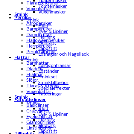
Teatermasker
Tiaras & Kronor
Tomtemasker
Vuxenhattar
Vuxenmasker
Smink
Peruker
Smink
Afroperuker
Blod
Barnperuker
Eye- & Lipliner
Damperuker
Hårfärg
Halloweenperuker
Hudfärg
Herrperuker
Läppstift
Peruktillbehör
Lösnaglar och Nagellack
Hattar
Smink
Barnhattar
Lösögonfransar
Diadem
Löständer
Hjälmar
Sminkset
Slöjor
Sminktillbehör
Tiaras & Kronor
Specialeffekter
Vuxenhattar
Tatueringar
Smink
Färgade linser
Smink
Basiclinser
Blod
Crazylinser
Eye- & Lipliner
Eyelushlinser
Hårfärg
Glamourlinser
Hudfärg
Linstillbehör
Läppstift
Tillbehör