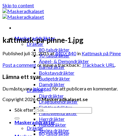
Skip to content
Maskeraddräkter
kattmask-pa-pinne-1.jpg
Dräkter
80-talsdräkter
Published
juli 31, 2015
at
440 × 440
in
Kattmask på Pinne
90-talsdräkter
Ängel- & Demondräkter
Post a comment
or leave a trackback:
Trackback URL
.
Barndräkter
Bokstavsdräkter
Lämna ett svar
Budgetdräkter
Damdräkter
Du måste vara
inloggad
för att publicera en kommentar.
Dräkter
Djurdräkter
Copyright 2026 ©
Maskeradkalaset.se
Dragqueendräkter
Fightingdräkter
Sök efter:
Halloweendräkter
Herrdräkter
Maskeraddräkter
Hunddräkter
Dräkter
Sexiga dräkter
80-talsdräkter