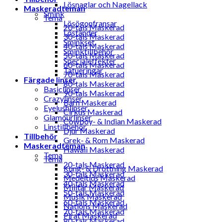
Lösnaglar och Nagellack
Maskeradteman
Smink
Tema
Lösögonfransar
20-tals Maskerad
Löständer
30-tals Maskerad
Sminkset
40-tals Maskerad
Sminktillbehör
50-tals Maskerad
Specialeffekter
60-tals Maskerad
Tatueringar
70-tals Maskerad
Färgade linser
80-tals Maskerad
Basiclinser
90-tals Maskerad
Crazylinser
Barn Maskerad
Eyelushlinser
Cirkus Maskerad
Glamourlinser
Cowboy- & Indian Maskerad
Linstillbehör
Djur Maskerad
Tillbehör
Grek- & Rom Maskerad
Maskeradteman
Hawaii Maskerad
Tema
Tema
20-tals Maskerad
Kung- & Drottning Maskerad
30-tals Maskerad
Medeltids Maskerad
40-tals Maskerad
Militär Maskerad
50-tals Maskerad
Musik Maskerad
60-tals Maskerad
Nations Maskerad
70-tals Maskerad
Pirat Maskerad
80-tals Maskerad