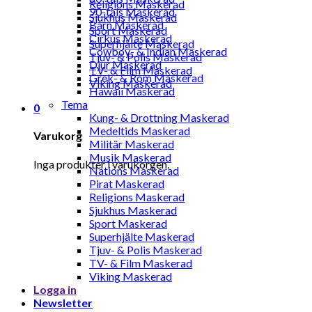
Religions Maskerad
90-tals Maskerad
Sjukhus Maskerad
Barn Maskerad
Sport Maskerad
Cirkus Maskerad
Superhjälte Maskerad
Cowboy- & Indian Maskerad
Tjuv- & Polis Maskerad
Djur Maskerad
TV- & Film Maskerad
Grek- & Rom Maskerad
Viking Maskerad
Hawaii Maskerad
Tema
0
Kung- & Drottning Maskerad
Medeltids Maskerad
Varukorg
Militär Maskerad
Musik Maskerad
Inga produkter i varukorgen.
Nations Maskerad
Pirat Maskerad
Religions Maskerad
Sjukhus Maskerad
Sport Maskerad
Superhjälte Maskerad
Tjuv- & Polis Maskerad
TV- & Film Maskerad
Viking Maskerad
Logga in
Newsletter