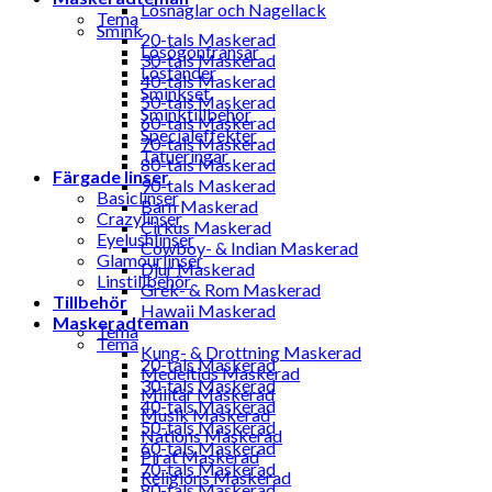
Lösnaglar och Nagellack
Tema
Smink
20-tals Maskerad
Lösögonfransar
30-tals Maskerad
Löständer
40-tals Maskerad
Sminkset
50-tals Maskerad
Sminktillbehör
60-tals Maskerad
Specialeffekter
70-tals Maskerad
Tatueringar
80-tals Maskerad
Färgade linser
90-tals Maskerad
Basiclinser
Barn Maskerad
Crazylinser
Cirkus Maskerad
Eyelushlinser
Cowboy- & Indian Maskerad
Glamourlinser
Djur Maskerad
Linstillbehör
Grek- & Rom Maskerad
Tillbehör
Hawaii Maskerad
Maskeradteman
Tema
Tema
Kung- & Drottning Maskerad
20-tals Maskerad
Medeltids Maskerad
30-tals Maskerad
Militär Maskerad
40-tals Maskerad
Musik Maskerad
50-tals Maskerad
Nations Maskerad
60-tals Maskerad
Pirat Maskerad
70-tals Maskerad
Religions Maskerad
80-tals Maskerad