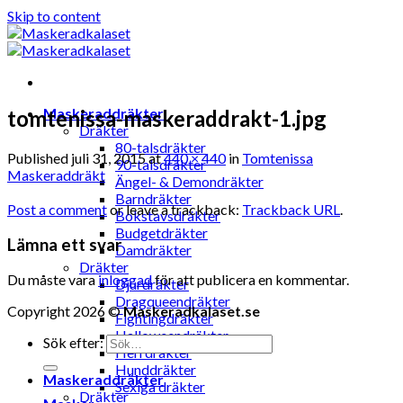
Skip to content
Maskeraddräkter
tomtenissa-maskeraddrakt-1.jpg
Dräkter
80-talsdräkter
Published
juli 31, 2015
at
440 × 440
in
Tomtenissa
90-talsdräkter
Maskeraddräkt
Ängel- & Demondräkter
Barndräkter
Post a comment
or leave a trackback:
Trackback URL
.
Bokstavsdräkter
Budgetdräkter
Lämna ett svar
Damdräkter
Dräkter
Du måste vara
inloggad
för att publicera en kommentar.
Djurdräkter
Dragqueendräkter
Copyright 2026 ©
Maskeradkalaset.se
Fightingdräkter
Halloweendräkter
Sök efter:
Herrdräkter
Hunddräkter
Maskeraddräkter
Sexiga dräkter
Dräkter