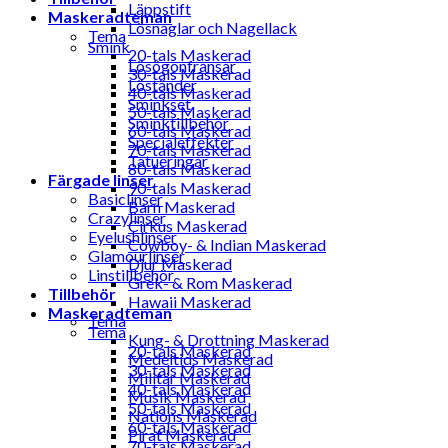
Läppstift
Maskeradteman
Lösnaglar och Nagellack
Tema
Smink
20-tals Maskerad
Lösögonfransar
30-tals Maskerad
Löständer
40-tals Maskerad
Sminkset
50-tals Maskerad
Sminktillbehör
60-tals Maskerad
Specialeffekter
70-tals Maskerad
Tatueringar
80-tals Maskerad
Färgade linser
90-tals Maskerad
Basiclinser
Barn Maskerad
Crazylinser
Cirkus Maskerad
Eyelushlinser
Cowboy- & Indian Maskerad
Glamourlinser
Djur Maskerad
Linstillbehör
Grek- & Rom Maskerad
Tillbehör
Hawaii Maskerad
Maskeradteman
Tema
Tema
Kung- & Drottning Maskerad
20-tals Maskerad
Medeltids Maskerad
30-tals Maskerad
Militär Maskerad
40-tals Maskerad
Musik Maskerad
50-tals Maskerad
Nations Maskerad
60-tals Maskerad
Pirat Maskerad
70-tals Maskerad