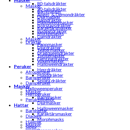
Masker
80-talsdräkter
Masker
90-talsdräkter
Barnmasker
Ängel- & Demondräkter
Djurmasker
Barndräkter
Halloweenmasker
Bokstavsdräkter
Karaktärsmasker
Budgetdräkter
Morphmasks
Damdräkter
Masker
Dräkter
Pappmasker
Djurdräkter
Teatermasker
Dragqueendräkter
Tomtemasker
Fightingdräkter
Vuxenmasker
Halloweendräkter
Peruker
Herrdräkter
Afroperuker
Hunddräkter
Barnperuker
Sexiga dräkter
Damperuker
Masker
Halloweenperuker
Masker
Herrperuker
Barnmasker
Peruktillbehör
Djurmasker
Hattar
Halloweenmasker
Barnhattar
Karaktärsmasker
Diadem
Morphmasks
Hjälmar
Masker
Slöjor