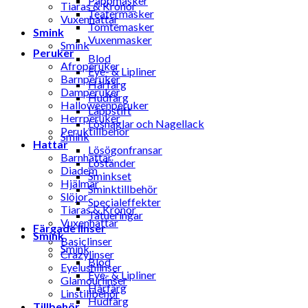
Pappmasker
Tiaras & Kronor
Teatermasker
Vuxenhattar
Tomtemasker
Smink
Vuxenmasker
Smink
Peruker
Blod
Afroperuker
Eye- & Lipliner
Barnperuker
Hårfärg
Damperuker
Hudfärg
Halloweenperuker
Läppstift
Herrperuker
Lösnaglar och Nagellack
Peruktillbehör
Smink
Hattar
Lösögonfransar
Barnhattar
Löständer
Diadem
Sminkset
Hjälmar
Sminktillbehör
Slöjor
Specialeffekter
Tiaras & Kronor
Tatueringar
Vuxenhattar
Färgade linser
Smink
Basiclinser
Smink
Crazylinser
Blod
Eyelushlinser
Eye- & Lipliner
Glamourlinser
Hårfärg
Linstillbehör
Hudfärg
Tillbehör