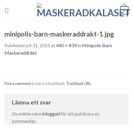
Skip
0
to
content
minipolis-barn-maskeraddrakt-1.jpg
Published
juli 31, 2015
at
440 × 439
in
Minipolis Barn
Maskeraddräkt
Post a comment
or leave a trackback:
Trackback URL
.
Lämna ett svar
Du måste vara
inloggad
för att publicera en
kommentar.