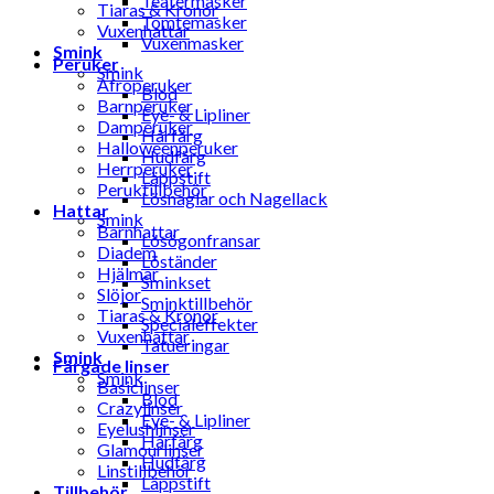
Teatermasker
Tiaras & Kronor
Tomtemasker
Vuxenhattar
Vuxenmasker
Smink
Peruker
Smink
Afroperuker
Blod
Barnperuker
Eye- & Lipliner
Damperuker
Hårfärg
Halloweenperuker
Hudfärg
Herrperuker
Läppstift
Peruktillbehör
Lösnaglar och Nagellack
Hattar
Smink
Barnhattar
Lösögonfransar
Diadem
Löständer
Hjälmar
Sminkset
Slöjor
Sminktillbehör
Tiaras & Kronor
Specialeffekter
Vuxenhattar
Tatueringar
Smink
Färgade linser
Smink
Basiclinser
Blod
Crazylinser
Eye- & Lipliner
Eyelushlinser
Hårfärg
Glamourlinser
Hudfärg
Linstillbehör
Läppstift
Tillbehör