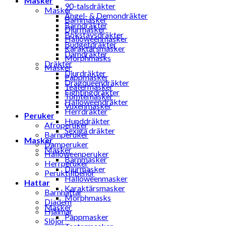
Masker
90-talsdräkter
Masker
Ängel- & Demondräkter
Barnmasker
Barndräkter
Djurmasker
Bokstavsdräkter
Halloweenmasker
Budgetdräkter
Karaktärsmasker
Damdräkter
Morphmasks
Dräkter
Masker
Djurdräkter
Pappmasker
Dragqueendräkter
Teatermasker
Fightingdräkter
Tomtemasker
Halloweendräkter
Vuxenmasker
Herrdräkter
Peruker
Hunddräkter
Afroperuker
Sexiga dräkter
Barnperuker
Masker
Damperuker
Masker
Halloweenperuker
Barnmasker
Herrperuker
Djurmasker
Peruktillbehör
Halloweenmasker
Hattar
Karaktärsmasker
Barnhattar
Morphmasks
Diadem
Masker
Hjälmar
Pappmasker
Slöjor