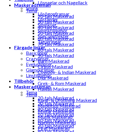
Lösnaglar och Nagellack
Maskeradteman
Smink
Tema
Lösögonfransar
20-tals Maskerad
Löständer
30-tals Maskerad
Sminkset
40-tals Maskerad
Sminktillbehör
50-tals Maskerad
Specialeffekter
60-tals Maskerad
Tatueringar
70-tals Maskerad
Färgade linser
80-tals Maskerad
Basiclinser
90-tals Maskerad
Crazylinser
Barn Maskerad
Eyelushlinser
Cirkus Maskerad
Glamourlinser
Cowboy- & Indian Maskerad
Linstillbehör
Djur Maskerad
Tillbehör
Grek- & Rom Maskerad
Maskeradteman
Hawaii Maskerad
Tema
Tema
20-tals Maskerad
Kung- & Drottning Maskerad
30-tals Maskerad
Medeltids Maskerad
40-tals Maskerad
Militär Maskerad
50-tals Maskerad
Musik Maskerad
60-tals Maskerad
Nations Maskerad
70-tals Maskerad
Pirat Maskerad
80-tals Maskerad