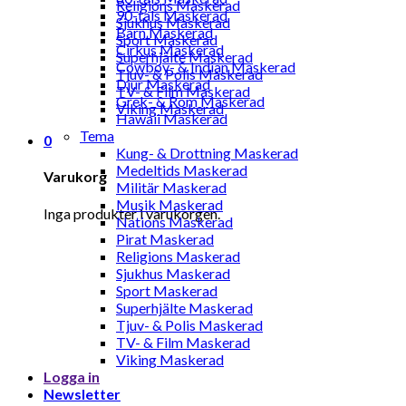
Religions Maskerad
90-tals Maskerad
Sjukhus Maskerad
Barn Maskerad
Sport Maskerad
Cirkus Maskerad
Superhjälte Maskerad
Cowboy- & Indian Maskerad
Tjuv- & Polis Maskerad
Djur Maskerad
TV- & Film Maskerad
Grek- & Rom Maskerad
Viking Maskerad
Hawaii Maskerad
Tema
0
Kung- & Drottning Maskerad
Medeltids Maskerad
Varukorg
Militär Maskerad
Musik Maskerad
Inga produkter i varukorgen.
Nations Maskerad
Pirat Maskerad
Religions Maskerad
Sjukhus Maskerad
Sport Maskerad
Superhjälte Maskerad
Tjuv- & Polis Maskerad
TV- & Film Maskerad
Viking Maskerad
Logga in
Newsletter