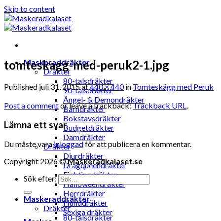
Skip to content
Maskeraddräkter
tomteskagg-med-peruk2-1.jpg
Dräkter
80-talsdräkter
Published
juli 31, 2015
at
440 × 440
in
Tomteskägg med Peruk
90-talsdräkter
Ängel- & Demondräkter
Post a comment
or leave a trackback:
Trackback URL
.
Barndräkter
Bokstavsdräkter
Lämna ett svar
Budgetdräkter
Damdräkter
Du måste vara
inloggad
för att publicera en kommentar.
Dräkter
Djurdräkter
Copyright 2026 ©
Maskeradkalaset.se
Dragqueendräkter
Fightingdräkter
Sök efter:
Halloweendräkter
Herrdräkter
Maskeraddräkter
Hunddräkter
Dräkter
Sexiga dräkter
80-talsdräkter