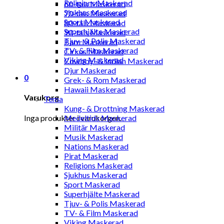
Religions Maskerad
60-tals Maskerad
Sjukhus Maskerad
70-tals Maskerad
Sport Maskerad
80-tals Maskerad
Superhjälte Maskerad
90-tals Maskerad
Tjuv- & Polis Maskerad
Barn Maskerad
TV- & Film Maskerad
Cirkus Maskerad
Viking Maskerad
Cowboy- & Indian Maskerad
Djur Maskerad
0
Grek- & Rom Maskerad
Hawaii Maskerad
Varukorg
Tema
Kung- & Drottning Maskerad
Inga produkter i varukorgen.
Medeltids Maskerad
Militär Maskerad
Musik Maskerad
Nations Maskerad
Pirat Maskerad
Religions Maskerad
Sjukhus Maskerad
Sport Maskerad
Superhjälte Maskerad
Tjuv- & Polis Maskerad
TV- & Film Maskerad
Viking Maskerad