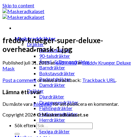
Skip to content
Maskeraddräkter
freddy-krueger-super-deluxe-
Dräkter
overhead-mask-1.jpg
80-talsdräkter
90-talsdräkter
Ängel- & Demondräkter
Published
juli 31, 2015
at
440 × 440
in
Freddy Krueger Deluxe
Barndräkter
Mask
Bokstavsdräkter
Budgetdräkter
Post a comment
or leave a trackback:
Trackback URL
.
Damdräkter
Dräkter
Lämna ett svar
Djurdräkter
Dragqueendräkter
Du måste vara
inloggad
för att publicera en kommentar.
Fightingdräkter
Halloweendräkter
Copyright 2026 ©
Maskeradkalaset.se
Herrdräkter
Sök efter:
Hunddräkter
Sexiga dräkter