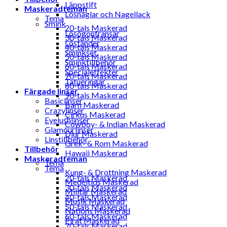
Läppstift
Maskeradteman
Lösnaglar och Nagellack
Tema
Smink
20-tals Maskerad
Lösögonfransar
30-tals Maskerad
Löständer
40-tals Maskerad
Sminkset
50-tals Maskerad
Sminktillbehör
60-tals Maskerad
Specialeffekter
70-tals Maskerad
Tatueringar
80-tals Maskerad
Färgade linser
90-tals Maskerad
Basiclinser
Barn Maskerad
Crazylinser
Cirkus Maskerad
Eyelushlinser
Cowboy- & Indian Maskerad
Glamourlinser
Djur Maskerad
Linstillbehör
Grek- & Rom Maskerad
Tillbehör
Hawaii Maskerad
Maskeradteman
Tema
Tema
Kung- & Drottning Maskerad
20-tals Maskerad
Medeltids Maskerad
30-tals Maskerad
Militär Maskerad
40-tals Maskerad
Musik Maskerad
50-tals Maskerad
Nations Maskerad
60-tals Maskerad
Pirat Maskerad
70-tals Maskerad