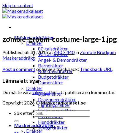
Skip to content
Maskeraddräkter
zombie-groom-costume-large-1.jpg
Dräkter
80-talsdräkter
Published
juli 31, 2015
at
440 × 440
in
Zombie Brudgum
90-talsdräkter
Maskeraddräkt
Ängel- & Demondräkter
Barndräkter
Post a comment
or leave a trackback:
Trackback URL
.
Bokstavsdräkter
Budgetdräkter
Lämna ett svar
Damdräkter
Dräkter
Du måste vara
inloggad
för att publicera en kommentar.
Djurdräkter
Dragqueendräkter
Copyright 2026 ©
Maskeradkalaset.se
Fightingdräkter
Halloweendräkter
Sök efter:
Herrdräkter
Hunddräkter
Maskeraddräkter
Sexiga dräkter
Dräkter