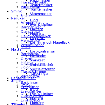
Pappmasker
Tiaras & Kronor
Teatermasker
Vuxenhattar
Tomtemasker
Smink
Vuxenmasker
Smink
Peruker
Blod
Afroperuker
Eye- & Lipliner
Barnperuker
Hårfärg
Damperuker
Hudfärg
Halloweenperuker
Läppstift
Herrperuker
Lösnaglar och Nagellack
Peruktillbehör
Smink
Hattar
Lösögonfransar
Barnhattar
Löständer
Diadem
Sminkset
Hjälmar
Sminktillbehör
Slöjor
Specialeffekter
Tiaras & Kronor
Tatueringar
Vuxenhattar
Färgade linser
Smink
Basiclinser
Smink
Crazylinser
Blod
Eyelushlinser
Eye- & Lipliner
Glamourlinser
Hårfärg
Linstillbehör
Hudfärg
Tillbehör