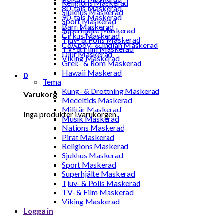
Religions Maskerad
80-tals Maskerad
Sjukhus Maskerad
90-tals Maskerad
Sport Maskerad
Barn Maskerad
Superhjälte Maskerad
Cirkus Maskerad
Tjuv- & Polis Maskerad
Cowboy- & Indian Maskerad
TV- & Film Maskerad
Djur Maskerad
Viking Maskerad
Grek- & Rom Maskerad
Hawaii Maskerad
0
Tema
Kung- & Drottning Maskerad
Varukorg
Medeltids Maskerad
Militär Maskerad
Inga produkter i varukorgen.
Musik Maskerad
Nations Maskerad
Pirat Maskerad
Religions Maskerad
Sjukhus Maskerad
Sport Maskerad
Superhjälte Maskerad
Tjuv- & Polis Maskerad
TV- & Film Maskerad
Viking Maskerad
Logga in