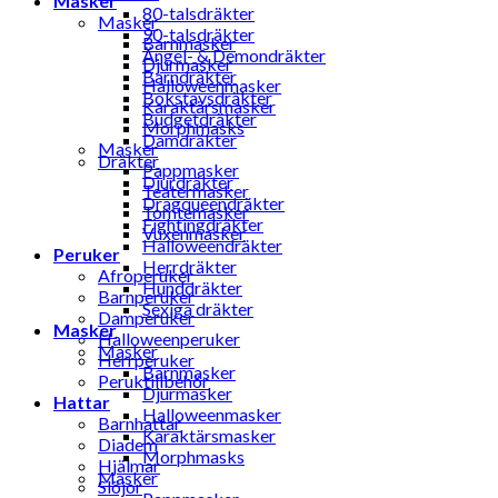
Masker
80-talsdräkter
Masker
90-talsdräkter
Barnmasker
Ängel- & Demondräkter
Djurmasker
Barndräkter
Halloweenmasker
Bokstavsdräkter
Karaktärsmasker
Budgetdräkter
Morphmasks
Damdräkter
Masker
Dräkter
Pappmasker
Djurdräkter
Teatermasker
Dragqueendräkter
Tomtemasker
Fightingdräkter
Vuxenmasker
Halloweendräkter
Peruker
Herrdräkter
Afroperuker
Hunddräkter
Barnperuker
Sexiga dräkter
Damperuker
Masker
Halloweenperuker
Masker
Herrperuker
Barnmasker
Peruktillbehör
Djurmasker
Hattar
Halloweenmasker
Barnhattar
Karaktärsmasker
Diadem
Morphmasks
Hjälmar
Masker
Slöjor