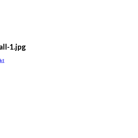
ll-1.jpg
kt