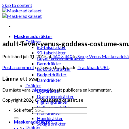
Skip to content
Maskeraddräkter
Dräkter
adult-fever-venus-goddess-costume-sma
80-talsdräkter
90-talsdräkter
Published
juli 31, 2015
at
440 × 440
in
Sexig Venus Maskeraddrä
Ängel- & Demondräkter
Barndräkter
Post a comment
or leave a trackback:
Trackback URL
.
Bokstavsdräkter
Budgetdräkter
Lämna ett svar
Damdräkter
Dräkter
Du måste vara
inloggad
för att publicera en kommentar.
Djurdräkter
Dragqueendräkter
Copyright 2026 ©
Maskeradkalaset.se
Fightingdräkter
Halloweendräkter
Sök efter:
Herrdräkter
Hunddräkter
Maskeraddräkter
Sexiga dräkter
Dräkter