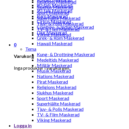
Religions Maskerad
80-tals Maskerad
Sjukhus Maskerad
90-tals Maskerad
Sport Maskerad
Barn Maskerad
Superhjälte Maskerad
Cirkus Maskerad
Tjuv- & Polis Maskerad
Cowboy- & Indian Maskerad
TV- & Film Maskerad
Djur Maskerad
Viking Maskerad
Grek- & Rom Maskerad
Hawaii Maskerad
0
Tema
Kung- & Drottning Maskerad
Varukorg
Medeltids Maskerad
Militär Maskerad
Inga produkter i varukorgen.
Musik Maskerad
Nations Maskerad
Pirat Maskerad
Religions Maskerad
Sjukhus Maskerad
Sport Maskerad
Superhjälte Maskerad
Tjuv- & Polis Maskerad
TV- & Film Maskerad
Viking Maskerad
Logga in