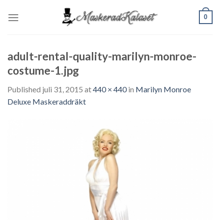
Skip
0
to
content
adult-rental-quality-marilyn-monroe-
costume-1.jpg
Published
juli 31, 2015
at
440 × 440
in
Marilyn Monroe
Deluxe Maskeraddräkt