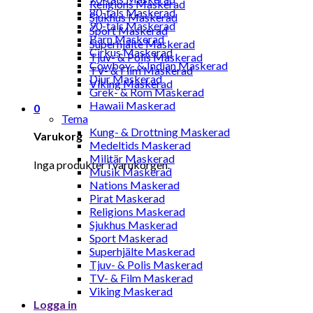
Religions Maskerad
80-tals Maskerad
Sjukhus Maskerad
90-tals Maskerad
Sport Maskerad
Barn Maskerad
Superhjälte Maskerad
Cirkus Maskerad
Tjuv- & Polis Maskerad
Cowboy- & Indian Maskerad
TV- & Film Maskerad
Djur Maskerad
Viking Maskerad
Grek- & Rom Maskerad
Hawaii Maskerad
0
Tema
Kung- & Drottning Maskerad
Varukorg
Medeltids Maskerad
Militär Maskerad
Inga produkter i varukorgen.
Musik Maskerad
Nations Maskerad
Pirat Maskerad
Religions Maskerad
Sjukhus Maskerad
Sport Maskerad
Superhjälte Maskerad
Tjuv- & Polis Maskerad
TV- & Film Maskerad
Viking Maskerad
Logga in