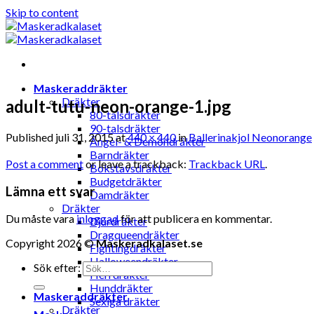
Skip to content
Maskeraddräkter
Dräkter
adult-tutu-neon-orange-1.jpg
80-talsdräkter
90-talsdräkter
Published
juli 31, 2015
at
440 × 440
in
Ballerinakjol Neonorange
Ängel- & Demondräkter
Barndräkter
Post a comment
or leave a trackback:
Trackback URL
.
Bokstavsdräkter
Budgetdräkter
Lämna ett svar
Damdräkter
Dräkter
Du måste vara
inloggad
för att publicera en kommentar.
Djurdräkter
Dragqueendräkter
Copyright 2026 ©
Maskeradkalaset.se
Fightingdräkter
Halloweendräkter
Sök efter:
Herrdräkter
Hunddräkter
Maskeraddräkter
Sexiga dräkter
Dräkter