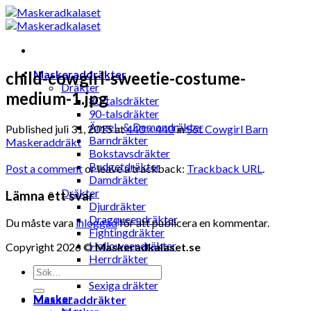
Skip
to
content
Maskeraddräkter
child-cowgirl-sweetie-costume-
Dräkter
medium-1.jpg
80-talsdräkter
90-talsdräkter
Ängel- & Demondräkter
Published
juli 31, 2015
at
440 × 440
in
Söt Cowgirl Barn
Barndräkter
Maskeraddräkt
Bokstavsdräkter
Budgetdräkter
Post a comment
or leave a trackback:
Trackback URL
.
Damdräkter
Dräkter
Lämna ett svar
Djurdräkter
Dragqueendräkter
Du måste vara
inloggad
för att publicera en kommentar.
Fightingdräkter
Halloweendräkter
Copyright 2026 ©
Maskeradkalaset.se
Herrdräkter
Sök
Hunddräkter
efter:
Sexiga dräkter
Masker
Maskeraddräkter