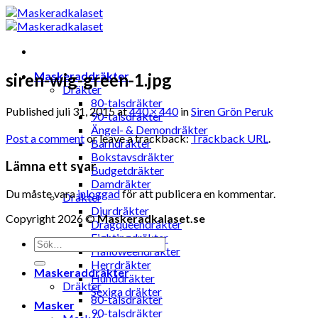
Skip
to
content
Maskeraddräkter
siren-wig-green-1.jpg
Dräkter
80-talsdräkter
Published
juli 31, 2015
at
440 × 440
in
Siren Grön Peruk
90-talsdräkter
Ängel- & Demondräkter
Post a comment
or leave a trackback:
Trackback URL
.
Barndräkter
Bokstavsdräkter
Lämna ett svar
Budgetdräkter
Damdräkter
Du måste vara
inloggad
för att publicera en kommentar.
Dräkter
Djurdräkter
Copyright 2026 ©
Maskeradkalaset.se
Dragqueendräkter
Fightingdräkter
Sök
Halloweendräkter
efter:
Herrdräkter
Maskeraddräkter
Hunddräkter
Dräkter
Sexiga dräkter
80-talsdräkter
Masker
90-talsdräkter