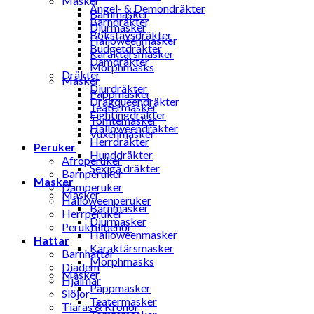
Masker
Ängel- & Demondräkter
Barnmasker
Barndräkter
Djurmasker
Bokstavsdräkter
Halloweenmasker
Budgetdräkter
Karaktärsmasker
Damdräkter
Morphmasks
Dräkter
Masker
Djurdräkter
Pappmasker
Dragqueendräkter
Teatermasker
Fightingdräkter
Tomtemasker
Halloweendräkter
Vuxenmasker
Herrdräkter
Peruker
Hunddräkter
Afroperuker
Sexiga dräkter
Barnperuker
Masker
Damperuker
Masker
Halloweenperuker
Barnmasker
Herrperuker
Djurmasker
Peruktillbehör
Halloweenmasker
Hattar
Karaktärsmasker
Barnhattar
Morphmasks
Diadem
Masker
Hjälmar
Pappmasker
Slöjor
Teatermasker
Tiaras & Kronor