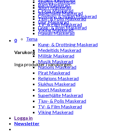
Sjukhus Maskerad
Barn Maskerad
Sport Maskerad
Cirkus Maskerad
Superhjälte Maskerad
Cowboy- & Indian Maskerad
Tjuv- & Polis Maskerad
Djur Maskerad
TV- & Film Maskerad
Grek- & Rom Maskerad
Viking Maskerad
Hawaii Maskerad
Tema
0
Kung- & Drottning Maskerad
Medeltids Maskerad
Varukorg
Militär Maskerad
Musik Maskerad
Inga produkter i varukorgen.
Nations Maskerad
Pirat Maskerad
Religions Maskerad
Sjukhus Maskerad
Sport Maskerad
Superhjälte Maskerad
Tjuv- & Polis Maskerad
TV- & Film Maskerad
Viking Maskerad
Logga in
Newsletter