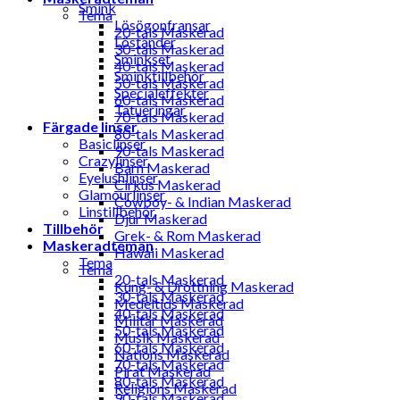
Smink
Tema
Lösögonfransar
20-tals Maskerad
Löständer
30-tals Maskerad
Sminkset
40-tals Maskerad
Sminktillbehör
50-tals Maskerad
Specialeffekter
60-tals Maskerad
Tatueringar
70-tals Maskerad
Färgade linser
80-tals Maskerad
Basiclinser
90-tals Maskerad
Crazylinser
Barn Maskerad
Eyelushlinser
Cirkus Maskerad
Glamourlinser
Cowboy- & Indian Maskerad
Linstillbehör
Djur Maskerad
Tillbehör
Grek- & Rom Maskerad
Maskeradteman
Hawaii Maskerad
Tema
Tema
20-tals Maskerad
Kung- & Drottning Maskerad
30-tals Maskerad
Medeltids Maskerad
40-tals Maskerad
Militär Maskerad
50-tals Maskerad
Musik Maskerad
60-tals Maskerad
Nations Maskerad
70-tals Maskerad
Pirat Maskerad
80-tals Maskerad
Religions Maskerad
90-tals Maskerad