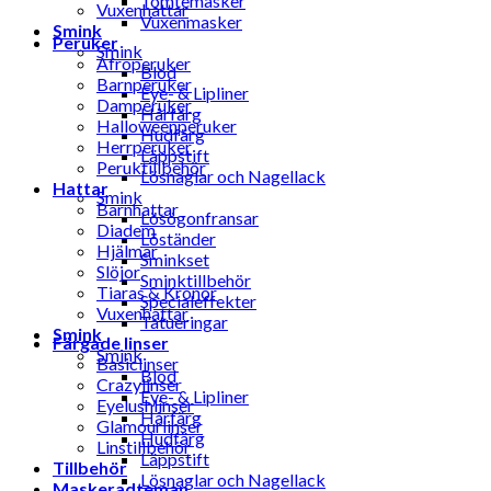
Tomtemasker
Vuxenhattar
Vuxenmasker
Smink
Peruker
Smink
Afroperuker
Blod
Barnperuker
Eye- & Lipliner
Damperuker
Hårfärg
Halloweenperuker
Hudfärg
Herrperuker
Läppstift
Peruktillbehör
Lösnaglar och Nagellack
Hattar
Smink
Barnhattar
Lösögonfransar
Diadem
Löständer
Hjälmar
Sminkset
Slöjor
Sminktillbehör
Tiaras & Kronor
Specialeffekter
Vuxenhattar
Tatueringar
Smink
Färgade linser
Smink
Basiclinser
Blod
Crazylinser
Eye- & Lipliner
Eyelushlinser
Hårfärg
Glamourlinser
Hudfärg
Linstillbehör
Läppstift
Tillbehör
Lösnaglar och Nagellack
Maskeradteman