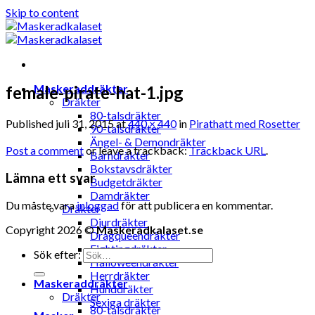
Skip to content
Maskeraddräkter
female-pirate-hat-1.jpg
Dräkter
80-talsdräkter
Published
juli 31, 2015
at
440 × 440
in
Pirathatt med Rosetter
90-talsdräkter
Ängel- & Demondräkter
Post a comment
or leave a trackback:
Trackback URL
.
Barndräkter
Bokstavsdräkter
Lämna ett svar
Budgetdräkter
Damdräkter
Du måste vara
inloggad
för att publicera en kommentar.
Dräkter
Djurdräkter
Copyright 2026 ©
Maskeradkalaset.se
Dragqueendräkter
Fightingdräkter
Sök efter:
Halloweendräkter
Herrdräkter
Maskeraddräkter
Hunddräkter
Dräkter
Sexiga dräkter
80-talsdräkter