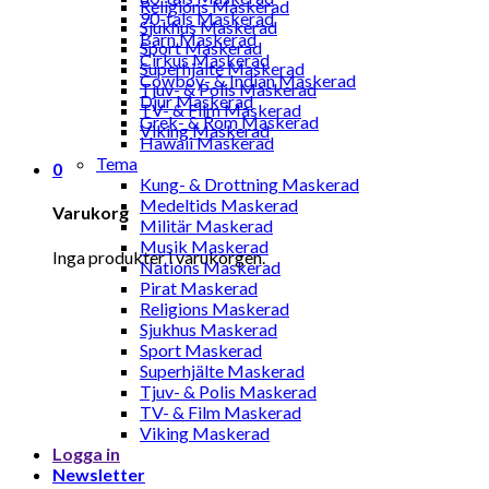
Religions Maskerad
90-tals Maskerad
Sjukhus Maskerad
Barn Maskerad
Sport Maskerad
Cirkus Maskerad
Superhjälte Maskerad
Cowboy- & Indian Maskerad
Tjuv- & Polis Maskerad
Djur Maskerad
TV- & Film Maskerad
Grek- & Rom Maskerad
Viking Maskerad
Hawaii Maskerad
Tema
0
Kung- & Drottning Maskerad
Medeltids Maskerad
Varukorg
Militär Maskerad
Musik Maskerad
Inga produkter i varukorgen.
Nations Maskerad
Pirat Maskerad
Religions Maskerad
Sjukhus Maskerad
Sport Maskerad
Superhjälte Maskerad
Tjuv- & Polis Maskerad
TV- & Film Maskerad
Viking Maskerad
Logga in
Newsletter