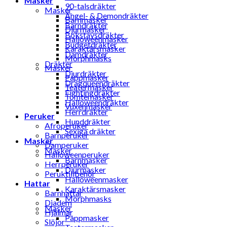
Masker
90-talsdräkter
Masker
Ängel- & Demondräkter
Barnmasker
Barndräkter
Djurmasker
Bokstavsdräkter
Halloweenmasker
Budgetdräkter
Karaktärsmasker
Damdräkter
Morphmasks
Dräkter
Masker
Djurdräkter
Pappmasker
Dragqueendräkter
Teatermasker
Fightingdräkter
Tomtemasker
Halloweendräkter
Vuxenmasker
Herrdräkter
Peruker
Hunddräkter
Afroperuker
Sexiga dräkter
Barnperuker
Masker
Damperuker
Masker
Halloweenperuker
Barnmasker
Herrperuker
Djurmasker
Peruktillbehör
Halloweenmasker
Hattar
Karaktärsmasker
Barnhattar
Morphmasks
Diadem
Masker
Hjälmar
Pappmasker
Slöjor