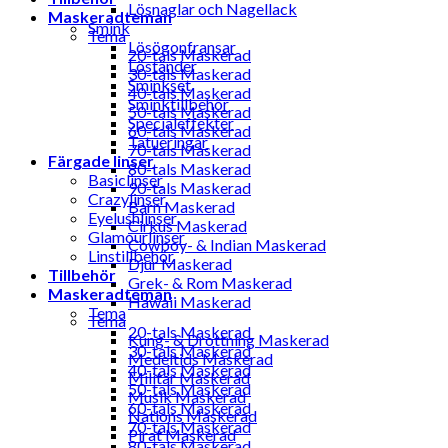
Lösnaglar och Nagellack
Maskeradteman
Smink
Tema
Lösögonfransar
20-tals Maskerad
Löständer
30-tals Maskerad
Sminkset
40-tals Maskerad
Sminktillbehör
50-tals Maskerad
Specialeffekter
60-tals Maskerad
Tatueringar
70-tals Maskerad
Färgade linser
80-tals Maskerad
Basiclinser
90-tals Maskerad
Crazylinser
Barn Maskerad
Eyelushlinser
Cirkus Maskerad
Glamourlinser
Cowboy- & Indian Maskerad
Linstillbehör
Djur Maskerad
Tillbehör
Grek- & Rom Maskerad
Maskeradteman
Hawaii Maskerad
Tema
Tema
20-tals Maskerad
Kung- & Drottning Maskerad
30-tals Maskerad
Medeltids Maskerad
40-tals Maskerad
Militär Maskerad
50-tals Maskerad
Musik Maskerad
60-tals Maskerad
Nations Maskerad
70-tals Maskerad
Pirat Maskerad
80-tals Maskerad