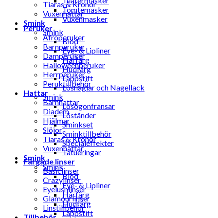
Teatermasker
Tiaras & Kronor
Tomtemasker
Vuxenhattar
Vuxenmasker
Smink
Peruker
Smink
Afroperuker
Blod
Barnperuker
Eye- & Lipliner
Damperuker
Hårfärg
Halloweenperuker
Hudfärg
Herrperuker
Läppstift
Peruktillbehör
Lösnaglar och Nagellack
Hattar
Smink
Barnhattar
Lösögonfransar
Diadem
Löständer
Hjälmar
Sminkset
Slöjor
Sminktillbehör
Tiaras & Kronor
Specialeffekter
Vuxenhattar
Tatueringar
Smink
Färgade linser
Smink
Basiclinser
Blod
Crazylinser
Eye- & Lipliner
Eyelushlinser
Hårfärg
Glamourlinser
Hudfärg
Linstillbehör
Läppstift
Tillbehör