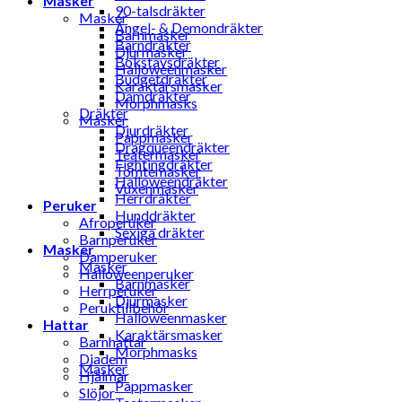
Masker
90-talsdräkter
Masker
Ängel- & Demondräkter
Barnmasker
Barndräkter
Djurmasker
Bokstavsdräkter
Halloweenmasker
Budgetdräkter
Karaktärsmasker
Damdräkter
Morphmasks
Dräkter
Masker
Djurdräkter
Pappmasker
Dragqueendräkter
Teatermasker
Fightingdräkter
Tomtemasker
Halloweendräkter
Vuxenmasker
Herrdräkter
Peruker
Hunddräkter
Afroperuker
Sexiga dräkter
Barnperuker
Masker
Damperuker
Masker
Halloweenperuker
Barnmasker
Herrperuker
Djurmasker
Peruktillbehör
Halloweenmasker
Hattar
Karaktärsmasker
Barnhattar
Morphmasks
Diadem
Masker
Hjälmar
Pappmasker
Slöjor