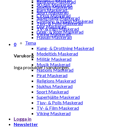
Religions Maskerad
90-tals Maskerad
Sjukhus Maskerad
Barn Maskerad
Sport Maskerad
Cirkus Maskerad
Superhjälte Maskerad
Cowboy- & Indian Maskerad
Tjuv- & Polis Maskerad
Djur Maskerad
TV- & Film Maskerad
Grek- & Rom Maskerad
Viking Maskerad
Hawaii Maskerad
Tema
0
Kung- & Drottning Maskerad
Medeltids Maskerad
Varukorg
Militär Maskerad
Musik Maskerad
Inga produkter i varukorgen.
Nations Maskerad
Pirat Maskerad
Religions Maskerad
Sjukhus Maskerad
Sport Maskerad
Superhjälte Maskerad
Tjuv- & Polis Maskerad
TV- & Film Maskerad
Viking Maskerad
Logga in
Newsletter