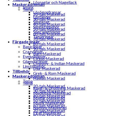
Lösnaglar och Nagellack
Maskeradteman
Smink
Tema
Lösögonfransar
20-tals Maskerad
Löständer
30-tals Maskerad
Sminkset
40-tals Maskerad
Sminktillbehör
50-tals Maskerad
Specialeffekter
60-tals Maskerad
Tatueringar
70-tals Maskerad
Färgade linser
80-tals Maskerad
Basiclinser
90-tals Maskerad
Crazylinser
Barn Maskerad
Eyelushlinser
Cirkus Maskerad
Glamourlinser
Cowboy- & Indian Maskerad
Linstillbehör
Djur Maskerad
Tillbehör
Grek- & Rom Maskerad
Maskeradteman
Hawaii Maskerad
Tema
Tema
20-tals Maskerad
Kung- & Drottning Maskerad
30-tals Maskerad
Medeltids Maskerad
40-tals Maskerad
Militär Maskerad
50-tals Maskerad
Musik Maskerad
60-tals Maskerad
Nations Maskerad
70-tals Maskerad
Pirat Maskerad
80-tals Maskerad