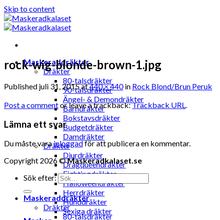
Skip to content
Maskeraddräkter
rock-wig-blonde-brown-1.jpg
Dräkter
80-talsdräkter
Published
juli 31, 2015
at
440 × 440
in
Rock Blond/Brun Peruk
90-talsdräkter
Ängel- & Demondräkter
Post a comment
or leave a trackback:
Trackback URL
.
Barndräkter
Bokstavsdräkter
Lämna ett svar
Budgetdräkter
Damdräkter
Du måste vara
inloggad
för att publicera en kommentar.
Dräkter
Djurdräkter
Copyright 2026 ©
Maskeradkalaset.se
Dragqueendräkter
Fightingdräkter
Sök efter:
Halloweendräkter
Herrdräkter
Maskeraddräkter
Hunddräkter
Dräkter
Sexiga dräkter
80-talsdräkter