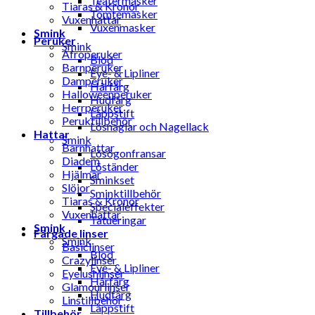
Teatermasker
Tiaras & Kronor
Tomtemasker
Vuxenhattar
Vuxenmasker
Smink
Peruker
Smink
Afroperuker
Blod
Barnperuker
Eye- & Lipliner
Damperuker
Hårfärg
Halloweenperuker
Hudfärg
Herrperuker
Läppstift
Peruktillbehör
Lösnaglar och Nagellack
Hattar
Smink
Barnhattar
Lösögonfransar
Diadem
Löständer
Hjälmar
Sminkset
Slöjor
Sminktillbehör
Tiaras & Kronor
Specialeffekter
Vuxenhattar
Tatueringar
Smink
Färgade linser
Smink
Basiclinser
Blod
Crazylinser
Eye- & Lipliner
Eyelushlinser
Hårfärg
Glamourlinser
Hudfärg
Linstillbehör
Läppstift
Tillbehör