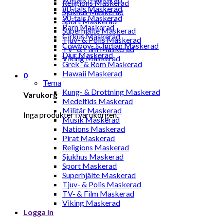
Religions Maskerad
80-tals Maskerad
Sjukhus Maskerad
90-tals Maskerad
Sport Maskerad
Barn Maskerad
Superhjälte Maskerad
Cirkus Maskerad
Tjuv- & Polis Maskerad
Cowboy- & Indian Maskerad
TV- & Film Maskerad
Djur Maskerad
Viking Maskerad
Grek- & Rom Maskerad
Hawaii Maskerad
0
Tema
Kung- & Drottning Maskerad
Varukorg
Medeltids Maskerad
Militär Maskerad
Inga produkter i varukorgen.
Musik Maskerad
Nations Maskerad
Pirat Maskerad
Religions Maskerad
Sjukhus Maskerad
Sport Maskerad
Superhjälte Maskerad
Tjuv- & Polis Maskerad
TV- & Film Maskerad
Viking Maskerad
Logga in