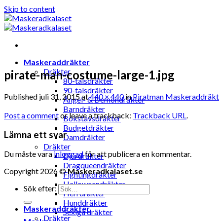
Skip to content
Maskeraddräkter
Dräkter
pirate-man-costume-large-1.jpg
80-talsdräkter
90-talsdräkter
Published
juli 31, 2015
at
440 × 440
in
Piratman Maskeraddräkt
Ängel- & Demondräkter
Barndräkter
Post a comment
or leave a trackback:
Trackback URL
.
Bokstavsdräkter
Budgetdräkter
Lämna ett svar
Damdräkter
Dräkter
Du måste vara
inloggad
för att publicera en kommentar.
Djurdräkter
Dragqueendräkter
Copyright 2026 ©
Maskeradkalaset.se
Fightingdräkter
Halloweendräkter
Sök efter:
Herrdräkter
Hunddräkter
Maskeraddräkter
Sexiga dräkter
Dräkter