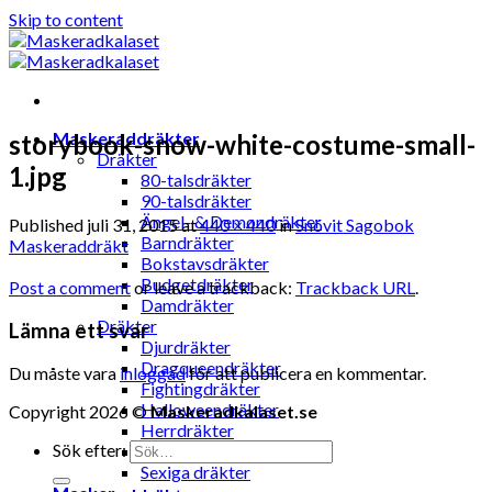
Skip to content
Maskeraddräkter
storybook-snow-white-costume-small-
Dräkter
1.jpg
80-talsdräkter
90-talsdräkter
Ängel- & Demondräkter
Published
juli 31, 2015
at
440 × 440
in
Snövit Sagobok
Barndräkter
Maskeraddräkt
Bokstavsdräkter
Budgetdräkter
Post a comment
or leave a trackback:
Trackback URL
.
Damdräkter
Dräkter
Lämna ett svar
Djurdräkter
Dragqueendräkter
Du måste vara
inloggad
för att publicera en kommentar.
Fightingdräkter
Halloweendräkter
Copyright 2026 ©
Maskeradkalaset.se
Herrdräkter
Sök efter:
Hunddräkter
Sexiga dräkter