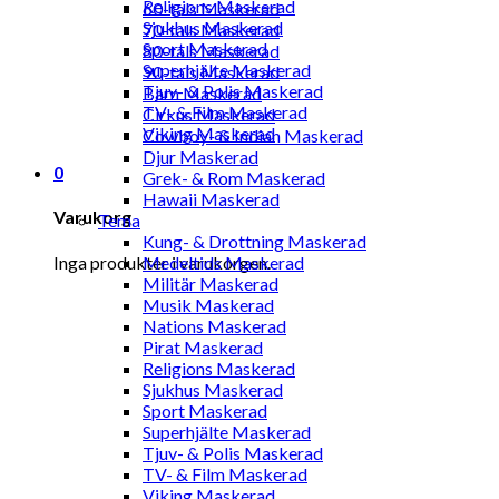
Religions Maskerad
60-tals Maskerad
Sjukhus Maskerad
70-tals Maskerad
Sport Maskerad
80-tals Maskerad
Superhjälte Maskerad
90-tals Maskerad
Tjuv- & Polis Maskerad
Barn Maskerad
TV- & Film Maskerad
Cirkus Maskerad
Viking Maskerad
Cowboy- & Indian Maskerad
Djur Maskerad
0
Grek- & Rom Maskerad
Hawaii Maskerad
Varukorg
Tema
Kung- & Drottning Maskerad
Inga produkter i varukorgen.
Medeltids Maskerad
Militär Maskerad
Musik Maskerad
Nations Maskerad
Pirat Maskerad
Religions Maskerad
Sjukhus Maskerad
Sport Maskerad
Superhjälte Maskerad
Tjuv- & Polis Maskerad
TV- & Film Maskerad
Viking Maskerad