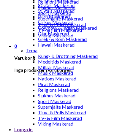
Religions Maskerad
80-tals Maskerad
Sjukhus Maskerad
90-tals Maskerad
Sport Maskerad
Barn Maskerad
Superhjälte Maskerad
Cirkus Maskerad
Tjuv- & Polis Maskerad
Cowboy- & Indian Maskerad
TV- & Film Maskerad
Djur Maskerad
Viking Maskerad
Grek- & Rom Maskerad
Hawaii Maskerad
0
Tema
Kung- & Drottning Maskerad
Varukorg
Medeltids Maskerad
Militär Maskerad
Inga produkter i varukorgen.
Musik Maskerad
Nations Maskerad
Pirat Maskerad
Religions Maskerad
Sjukhus Maskerad
Sport Maskerad
Superhjälte Maskerad
Tjuv- & Polis Maskerad
TV- & Film Maskerad
Viking Maskerad
Logga in