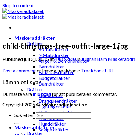
Skip to content
Maskeraddräkter
Dräkter
child-christmas-tree-outfit-large-1.jpg
80-talsdräkter
90-talsdräkter
Published
juli 31, 2015
at
440 × 440
in
Julgran Barn Maskeraddr
Ängel- & Demondräkter
Barndräkter
Post a comment
or leave a trackback:
Trackback URL
.
Bokstavsdräkter
Budgetdräkter
Lämna ett svar
Damdräkter
Dräkter
Du måste vara
inloggad
för att publicera en kommentar.
Djurdräkter
Dragqueendräkter
Copyright 2026 ©
Maskeradkalaset.se
Fightingdräkter
Halloweendräkter
Sök efter:
Herrdräkter
Hunddräkter
Maskeraddräkter
Sexiga dräkter
Dräkter