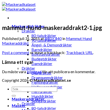
Skip
to
content
Maskeraddräkter
mammut-hund-maskeraddrakt2-1.jpg
Dräkter
80-talsdräkter
Published
juli 31, 2015
at
440 × 440
in
Mammut Hund
90-talsdräkter
Maskeraddräkt
Ängel- & Demondräkter
Barndräkter
Post a comment
or leave a trackback:
Trackback URL
.
Bokstavsdräkter
Budgetdräkter
Lämna ett svar
Damdräkter
Dräkter
Du måste vara
inloggad
för att publicera en kommentar.
Djurdräkter
Dragqueendräkter
Copyright 2026 ©
Maskeradkalaset.se
Fightingdräkter
Halloweendräkter
Sök
Herrdräkter
efter:
Hunddräkter
Maskeraddräkter
Sexiga dräkter
Dräkter
Masker
80-talsdräkter