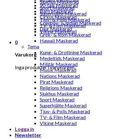
Sjukhus Maskerad
90-tals Maskerad
Sport Maskerad
Barn Maskerad
Superhjälte Maskerad
Cirkus Maskerad
Tjuv- & Polis Maskerad
Cowboy- & Indian Maskerad
TV- & Film Maskerad
Djur Maskerad
Viking Maskerad
Grek- & Rom Maskerad
Hawaii Maskerad
0
Tema
Kung- & Drottning Maskerad
Varukorg
Medeltids Maskerad
Militär Maskerad
Inga produkter i varukorgen.
Musik Maskerad
Nations Maskerad
Pirat Maskerad
Religions Maskerad
Sjukhus Maskerad
Sport Maskerad
Superhjälte Maskerad
Tjuv- & Polis Maskerad
TV- & Film Maskerad
Viking Maskerad
Logga in
Newsletter