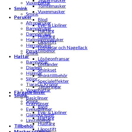
Teatermasker
Vuxenhattar
Tomtemasker
Smink
Vuxenmasker
Smink
Peruker
Blod
Afroperuker
Eye- & Lipliner
Barnperuker
Hårfärg
Damperuker
Hudfärg
Halloweenperuker
Läppstift
Herrperuker
Lösnaglar och Nagellack
Peruktillbehör
Smink
Hattar
Lösögonfransar
Barnhattar
Löständer
Diadem
Sminkset
Hjälmar
Sminktillbehör
Slöjor
Specialeffekter
Tiaras & Kronor
Tatueringar
Vuxenhattar
Färgade linser
Smink
Basiclinser
Smink
Crazylinser
Blod
Eyelushlinser
Eye- & Lipliner
Glamourlinser
Hårfärg
Linstillbehör
Hudfärg
Tillbehör
Läppstift
Maskeradteman