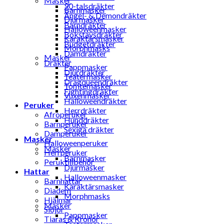
Masker
90-talsdräkter
Barnmasker
Ängel- & Demondräkter
Djurmasker
Barndräkter
Halloweenmasker
Bokstavsdräkter
Karaktärsmasker
Budgetdräkter
Morphmasks
Damdräkter
Masker
Dräkter
Pappmasker
Djurdräkter
Teatermasker
Dragqueendräkter
Tomtemasker
Fightingdräkter
Vuxenmasker
Halloweendräkter
Peruker
Herrdräkter
Afroperuker
Hunddräkter
Barnperuker
Sexiga dräkter
Damperuker
Masker
Halloweenperuker
Masker
Herrperuker
Barnmasker
Peruktillbehör
Djurmasker
Hattar
Halloweenmasker
Barnhattar
Karaktärsmasker
Diadem
Morphmasks
Hjälmar
Masker
Slöjor
Pappmasker
Tiaras & Kronor