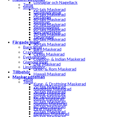
Lösnaglar och Nagellack
Tema
Smink
20-tals Maskerad
Lösögonfransar
30-tals Maskerad
Löständer
40-tals Maskerad
Sminkset
50-tals Maskerad
Sminktillbehör
60-tals Maskerad
Specialeffekter
70-tals Maskerad
Tatueringar
80-tals Maskerad
Färgade linser
90-tals Maskerad
Basiclinser
Barn Maskerad
Crazylinser
Cirkus Maskerad
Eyelushlinser
Cowboy- & Indian Maskerad
Glamourlinser
Djur Maskerad
Linstillbehör
Grek- & Rom Maskerad
Tillbehör
Hawaii Maskerad
Maskeradteman
Tema
Tema
Kung- & Drottning Maskerad
20-tals Maskerad
Medeltids Maskerad
30-tals Maskerad
Militär Maskerad
40-tals Maskerad
Musik Maskerad
50-tals Maskerad
Nations Maskerad
60-tals Maskerad
Pirat Maskerad
70-tals Maskerad
Religions Maskerad
80-tals Maskerad