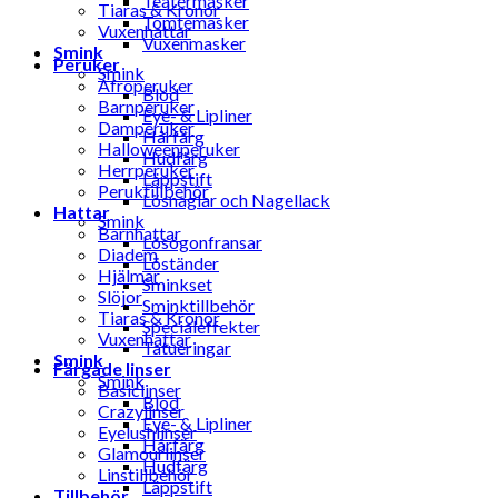
Teatermasker
Tiaras & Kronor
Tomtemasker
Vuxenhattar
Vuxenmasker
Smink
Peruker
Smink
Afroperuker
Blod
Barnperuker
Eye- & Lipliner
Damperuker
Hårfärg
Halloweenperuker
Hudfärg
Herrperuker
Läppstift
Peruktillbehör
Lösnaglar och Nagellack
Hattar
Smink
Barnhattar
Lösögonfransar
Diadem
Löständer
Hjälmar
Sminkset
Slöjor
Sminktillbehör
Tiaras & Kronor
Specialeffekter
Vuxenhattar
Tatueringar
Smink
Färgade linser
Smink
Basiclinser
Blod
Crazylinser
Eye- & Lipliner
Eyelushlinser
Hårfärg
Glamourlinser
Hudfärg
Linstillbehör
Läppstift
Tillbehör