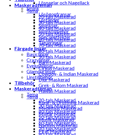
Lösnaglar och Nagellack
Maskeradteman
Smink
Tema
Lösögonfransar
20-tals Maskerad
Löständer
30-tals Maskerad
Sminkset
40-tals Maskerad
Sminktillbehör
50-tals Maskerad
Specialeffekter
60-tals Maskerad
Tatueringar
70-tals Maskerad
Färgade linser
80-tals Maskerad
Basiclinser
90-tals Maskerad
Crazylinser
Barn Maskerad
Eyelushlinser
Cirkus Maskerad
Glamourlinser
Cowboy- & Indian Maskerad
Linstillbehör
Djur Maskerad
Tillbehör
Grek- & Rom Maskerad
Maskeradteman
Hawaii Maskerad
Tema
Tema
20-tals Maskerad
Kung- & Drottning Maskerad
30-tals Maskerad
Medeltids Maskerad
40-tals Maskerad
Militär Maskerad
50-tals Maskerad
Musik Maskerad
60-tals Maskerad
Nations Maskerad
70-tals Maskerad
Pirat Maskerad
80-tals Maskerad