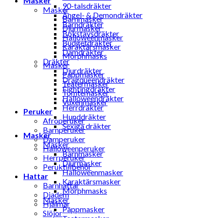
Masker
90-talsdräkter
Masker
Ängel- & Demondräkter
Barnmasker
Barndräkter
Djurmasker
Bokstavsdräkter
Halloweenmasker
Budgetdräkter
Karaktärsmasker
Damdräkter
Morphmasks
Dräkter
Masker
Djurdräkter
Pappmasker
Dragqueendräkter
Teatermasker
Fightingdräkter
Tomtemasker
Halloweendräkter
Vuxenmasker
Herrdräkter
Peruker
Hunddräkter
Afroperuker
Sexiga dräkter
Barnperuker
Masker
Damperuker
Masker
Halloweenperuker
Barnmasker
Herrperuker
Djurmasker
Peruktillbehör
Halloweenmasker
Hattar
Karaktärsmasker
Barnhattar
Morphmasks
Diadem
Masker
Hjälmar
Pappmasker
Slöjor