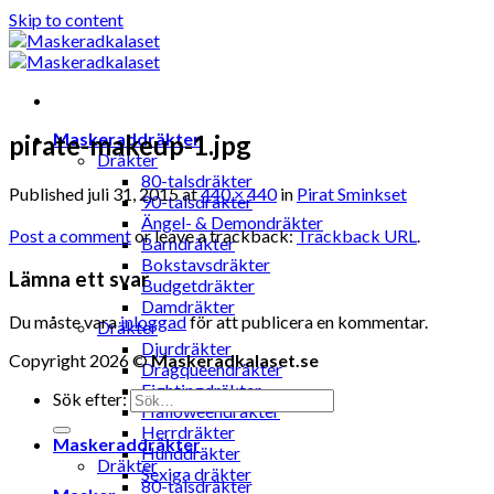
Skip to content
Maskeraddräkter
pirate-makeup-1.jpg
Dräkter
80-talsdräkter
Published
juli 31, 2015
at
440 × 440
in
Pirat Sminkset
90-talsdräkter
Ängel- & Demondräkter
Post a comment
or leave a trackback:
Trackback URL
.
Barndräkter
Bokstavsdräkter
Lämna ett svar
Budgetdräkter
Damdräkter
Du måste vara
inloggad
för att publicera en kommentar.
Dräkter
Djurdräkter
Copyright 2026 ©
Maskeradkalaset.se
Dragqueendräkter
Fightingdräkter
Sök efter:
Halloweendräkter
Herrdräkter
Maskeraddräkter
Hunddräkter
Dräkter
Sexiga dräkter
80-talsdräkter