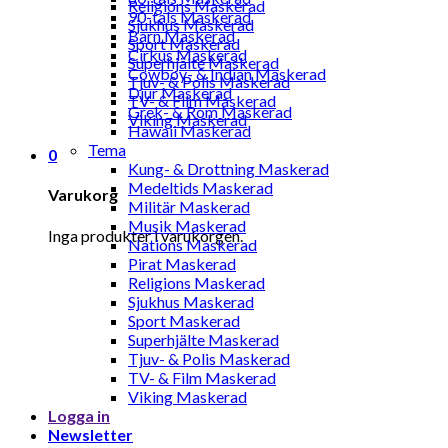
Religions Maskerad
90-tals Maskerad
Sjukhus Maskerad
Barn Maskerad
Sport Maskerad
Cirkus Maskerad
Superhjälte Maskerad
Cowboy- & Indian Maskerad
Tjuv- & Polis Maskerad
Djur Maskerad
TV- & Film Maskerad
Grek- & Rom Maskerad
Viking Maskerad
Hawaii Maskerad
Tema
0
Kung- & Drottning Maskerad
Medeltids Maskerad
Varukorg
Militär Maskerad
Musik Maskerad
Inga produkter i varukorgen.
Nations Maskerad
Pirat Maskerad
Religions Maskerad
Sjukhus Maskerad
Sport Maskerad
Superhjälte Maskerad
Tjuv- & Polis Maskerad
TV- & Film Maskerad
Viking Maskerad
Logga in
Newsletter