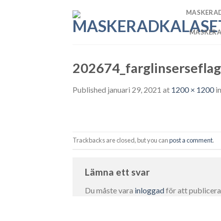
Skip
MASKERA
to
content
MASKER
202674_farglinsersefla
Published
januari 29, 2021
at
1200 × 1200
i
Trackbacks are closed, but you can
post a comment
.
Lämna ett svar
Du måste vara
inloggad
för att publicer