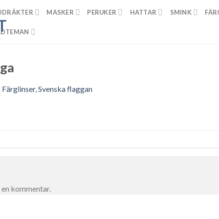
DDRÄKTER
MASKER
PERUKER
HATTAR
SMINK
FÄR
ADTEMAN
gga
n
Färglinser, Svenska flaggan
a en kommentar.