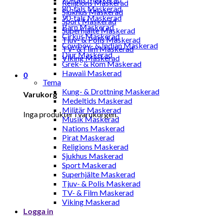
Religions Maskerad
80-tals Maskerad
Sjukhus Maskerad
90-tals Maskerad
Sport Maskerad
Barn Maskerad
Superhjälte Maskerad
Cirkus Maskerad
Tjuv- & Polis Maskerad
Cowboy- & Indian Maskerad
TV- & Film Maskerad
Djur Maskerad
Viking Maskerad
Grek- & Rom Maskerad
Hawaii Maskerad
0
Tema
Kung- & Drottning Maskerad
Varukorg
Medeltids Maskerad
Militär Maskerad
Inga produkter i varukorgen.
Musik Maskerad
Nations Maskerad
Pirat Maskerad
Religions Maskerad
Sjukhus Maskerad
Sport Maskerad
Superhjälte Maskerad
Tjuv- & Polis Maskerad
TV- & Film Maskerad
Viking Maskerad
Logga in