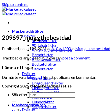
Skip to content
Maskeraddräkter
Dräkter
209697_muggthebestdad
80-talsdräkter
90-talsdräkter
Published
januari 29, 2021
at
810 × 1200
in
Mugg – the best dad
Ängel- & Demondräkter
Barndräkter
Trackbacks are closed, but you can
post a comment
.
Bokstavsdräkter
Budgetdräkter
Lämna ett svar
Damdräkter
Dräkter
Du måste vara
inloggad
för att publicera en kommentar.
Djurdräkter
Dragqueendräkter
Copyright 2026 ©
Maskeradkalaset.se
Fightingdräkter
Halloweendräkter
Sök efter:
Herrdräkter
Hunddräkter
Maskeraddräkter
Sexiga dräkter
Dräkter