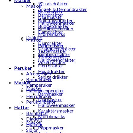
Masker
90-talsdräkter
Masker
Ängel- & Demondräkter
Barnmasker
Barndräkter
Djurmasker
Bokstavsdräkter
Halloweenmasker
Budgetdräkter
Karaktärsmasker
Damdräkter
Morphmasks
Dräkter
Masker
Djurdräkter
Pappmasker
Dragqueendräkter
Teatermasker
Fightingdräkter
Tomtemasker
Halloweendräkter
Vuxenmasker
Herrdräkter
Peruker
Hunddräkter
Afroperuker
Sexiga dräkter
Barnperuker
Masker
Damperuker
Masker
Halloweenperuker
Barnmasker
Herrperuker
Djurmasker
Peruktillbehör
Halloweenmasker
Hattar
Karaktärsmasker
Barnhattar
Morphmasks
Diadem
Masker
Hjälmar
Pappmasker
Slöjor