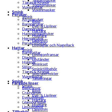
Teatermasker
Tiaras & Kronor
Tomtemasker
Vuxenhattar
Vuxenmasker
Smink
Peruker
Smink
Afroperuker
Blod
Barnperuker
Eye- & Lipliner
Damperuker
Hårfärg
Halloweenperuker
Hudfärg
Herrperuker
Läppstift
Peruktillbehör
Lösnaglar och Nagellack
Hattar
Smink
Barnhattar
Lösögonfransar
Diadem
Löständer
Hjälmar
Sminkset
Slöjor
Sminktillbehör
Tiaras & Kronor
Specialeffekter
Vuxenhattar
Tatueringar
Smink
Färgade linser
Smink
Basiclinser
Blod
Crazylinser
Eye- & Lipliner
Eyelushlinser
Hårfärg
Glamourlinser
Hudfärg
Linstillbehör
Läppstift
Tillbehör