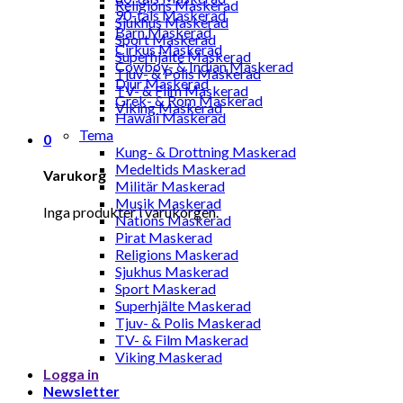
Religions Maskerad
90-tals Maskerad
Sjukhus Maskerad
Barn Maskerad
Sport Maskerad
Cirkus Maskerad
Superhjälte Maskerad
Cowboy- & Indian Maskerad
Tjuv- & Polis Maskerad
Djur Maskerad
TV- & Film Maskerad
Grek- & Rom Maskerad
Viking Maskerad
Hawaii Maskerad
Tema
0
Kung- & Drottning Maskerad
Medeltids Maskerad
Varukorg
Militär Maskerad
Musik Maskerad
Inga produkter i varukorgen.
Nations Maskerad
Pirat Maskerad
Religions Maskerad
Sjukhus Maskerad
Sport Maskerad
Superhjälte Maskerad
Tjuv- & Polis Maskerad
TV- & Film Maskerad
Viking Maskerad
Logga in
Newsletter