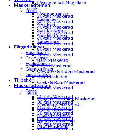
Lösnaglar och Nagellack
Maskeradteman
Smink
Tema
Lösögonfransar
20-tals Maskerad
Löständer
30-tals Maskerad
Sminkset
40-tals Maskerad
Sminktillbehör
50-tals Maskerad
Specialeffekter
60-tals Maskerad
Tatueringar
70-tals Maskerad
Färgade linser
80-tals Maskerad
Basiclinser
90-tals Maskerad
Crazylinser
Barn Maskerad
Eyelushlinser
Cirkus Maskerad
Glamourlinser
Cowboy- & Indian Maskerad
Linstillbehör
Djur Maskerad
Tillbehör
Grek- & Rom Maskerad
Maskeradteman
Hawaii Maskerad
Tema
Tema
20-tals Maskerad
Kung- & Drottning Maskerad
30-tals Maskerad
Medeltids Maskerad
40-tals Maskerad
Militär Maskerad
50-tals Maskerad
Musik Maskerad
60-tals Maskerad
Nations Maskerad
70-tals Maskerad
Pirat Maskerad
80-tals Maskerad