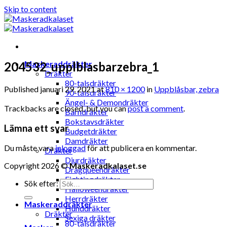
Skip to content
Maskeraddräkter
204532_upplblasbarzebra_1
Dräkter
80-talsdräkter
Published
januari 29, 2021
at
810 × 1200
in
Uppblåsbar, zebra
90-talsdräkter
Ängel- & Demondräkter
Trackbacks are closed, but you can
post a comment
.
Barndräkter
Bokstavsdräkter
Lämna ett svar
Budgetdräkter
Damdräkter
Du måste vara
inloggad
för att publicera en kommentar.
Dräkter
Djurdräkter
Copyright 2026 ©
Maskeradkalaset.se
Dragqueendräkter
Fightingdräkter
Sök efter:
Halloweendräkter
Herrdräkter
Maskeraddräkter
Hunddräkter
Dräkter
Sexiga dräkter
80-talsdräkter