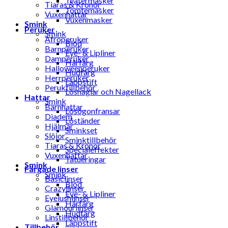
Teatermasker
Tiaras & Kronor
Tomtemasker
Vuxenhattar
Vuxenmasker
Smink
Peruker
Smink
Afroperuker
Blod
Barnperuker
Eye- & Lipliner
Damperuker
Hårfärg
Halloweenperuker
Hudfärg
Herrperuker
Läppstift
Peruktillbehör
Lösnaglar och Nagellack
Hattar
Smink
Barnhattar
Lösögonfransar
Diadem
Löständer
Hjälmar
Sminkset
Slöjor
Sminktillbehör
Tiaras & Kronor
Specialeffekter
Vuxenhattar
Tatueringar
Smink
Färgade linser
Smink
Basiclinser
Blod
Crazylinser
Eye- & Lipliner
Eyelushlinser
Hårfärg
Glamourlinser
Hudfärg
Linstillbehör
Läppstift
Tillbehör