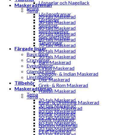
Lösnaglar och Nagellack
Maskeradteman
Smink
Tema
Lösögonfransar
20-tals Maskerad
Löständer
30-tals Maskerad
Sminkset
40-tals Maskerad
Sminktillbehör
50-tals Maskerad
Specialeffekter
60-tals Maskerad
Tatueringar
70-tals Maskerad
Färgade linser
80-tals Maskerad
Basiclinser
90-tals Maskerad
Crazylinser
Barn Maskerad
Eyelushlinser
Cirkus Maskerad
Glamourlinser
Cowboy- & Indian Maskerad
Linstillbehör
Djur Maskerad
Tillbehör
Grek- & Rom Maskerad
Maskeradteman
Hawaii Maskerad
Tema
Tema
20-tals Maskerad
Kung- & Drottning Maskerad
30-tals Maskerad
Medeltids Maskerad
40-tals Maskerad
Militär Maskerad
50-tals Maskerad
Musik Maskerad
60-tals Maskerad
Nations Maskerad
70-tals Maskerad
Pirat Maskerad
80-tals Maskerad