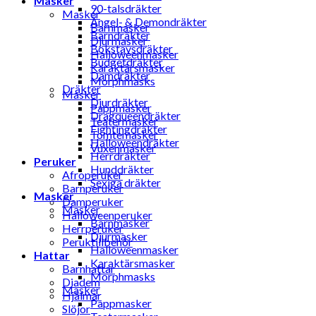
Masker
90-talsdräkter
Masker
Ängel- & Demondräkter
Barnmasker
Barndräkter
Djurmasker
Bokstavsdräkter
Halloweenmasker
Budgetdräkter
Karaktärsmasker
Damdräkter
Morphmasks
Dräkter
Masker
Djurdräkter
Pappmasker
Dragqueendräkter
Teatermasker
Fightingdräkter
Tomtemasker
Halloweendräkter
Vuxenmasker
Herrdräkter
Peruker
Hunddräkter
Afroperuker
Sexiga dräkter
Barnperuker
Masker
Damperuker
Masker
Halloweenperuker
Barnmasker
Herrperuker
Djurmasker
Peruktillbehör
Halloweenmasker
Hattar
Karaktärsmasker
Barnhattar
Morphmasks
Diadem
Masker
Hjälmar
Pappmasker
Slöjor