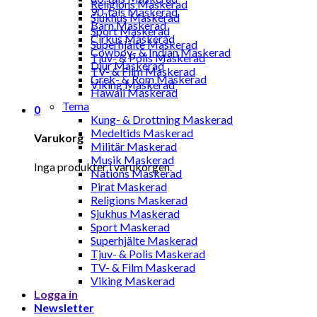
Religions Maskerad
90-tals Maskerad
Sjukhus Maskerad
Barn Maskerad
Sport Maskerad
Cirkus Maskerad
Superhjälte Maskerad
Cowboy- & Indian Maskerad
Tjuv- & Polis Maskerad
Djur Maskerad
TV- & Film Maskerad
Grek- & Rom Maskerad
Viking Maskerad
Hawaii Maskerad
Tema
0
Kung- & Drottning Maskerad
Medeltids Maskerad
Varukorg
Militär Maskerad
Musik Maskerad
Inga produkter i varukorgen.
Nations Maskerad
Pirat Maskerad
Religions Maskerad
Sjukhus Maskerad
Sport Maskerad
Superhjälte Maskerad
Tjuv- & Polis Maskerad
TV- & Film Maskerad
Viking Maskerad
Logga in
Newsletter