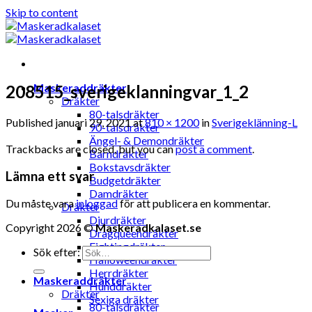
Skip to content
Maskeraddräkter
208515_sverigeklanningvar_1_2
Dräkter
80-talsdräkter
Published
januari 29, 2021
at
810 × 1200
in
Sverigeklänning-L
90-talsdräkter
Ängel- & Demondräkter
Trackbacks are closed, but you can
post a comment
.
Barndräkter
Bokstavsdräkter
Lämna ett svar
Budgetdräkter
Damdräkter
Du måste vara
inloggad
för att publicera en kommentar.
Dräkter
Djurdräkter
Copyright 2026 ©
Maskeradkalaset.se
Dragqueendräkter
Fightingdräkter
Sök efter:
Halloweendräkter
Herrdräkter
Maskeraddräkter
Hunddräkter
Dräkter
Sexiga dräkter
80-talsdräkter