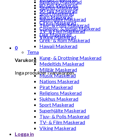
Religions Maskerad
80-tals Maskerad
Sjukhus Maskerad
90-tals Maskerad
Sport Maskerad
Barn Maskerad
Superhjälte Maskerad
Cirkus Maskerad
Tjuv- & Polis Maskerad
Cowboy- & Indian Maskerad
TV- & Film Maskerad
Djur Maskerad
Viking Maskerad
Grek- & Rom Maskerad
Hawaii Maskerad
0
Tema
Kung- & Drottning Maskerad
Varukorg
Medeltids Maskerad
Militär Maskerad
Inga produkter i varukorgen.
Musik Maskerad
Nations Maskerad
Pirat Maskerad
Religions Maskerad
Sjukhus Maskerad
Sport Maskerad
Superhjälte Maskerad
Tjuv- & Polis Maskerad
TV- & Film Maskerad
Viking Maskerad
Logga in