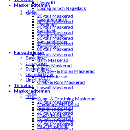
Läppstift
Maskeradteman
Lösnaglar och Nagellack
Tema
Smink
20-tals Maskerad
Lösögonfransar
30-tals Maskerad
Löständer
40-tals Maskerad
Sminkset
50-tals Maskerad
Sminktillbehör
60-tals Maskerad
Specialeffekter
70-tals Maskerad
Tatueringar
80-tals Maskerad
Färgade linser
90-tals Maskerad
Basiclinser
Barn Maskerad
Crazylinser
Cirkus Maskerad
Eyelushlinser
Cowboy- & Indian Maskerad
Glamourlinser
Djur Maskerad
Linstillbehör
Grek- & Rom Maskerad
Tillbehör
Hawaii Maskerad
Maskeradteman
Tema
Tema
Kung- & Drottning Maskerad
20-tals Maskerad
Medeltids Maskerad
30-tals Maskerad
Militär Maskerad
40-tals Maskerad
Musik Maskerad
50-tals Maskerad
Nations Maskerad
60-tals Maskerad
Pirat Maskerad
70-tals Maskerad