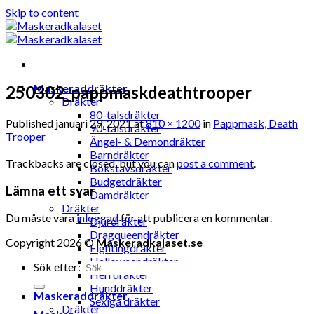
Skip to content
Maskeraddräkter
250302_pappmaskdeathtrooper
Dräkter
80-talsdräkter
Published
januari 29, 2021
at
810 × 1200
in
Pappmask, Death
90-talsdräkter
Trooper
Ängel- & Demondräkter
Barndräkter
Trackbacks are closed, but you can
post a comment
.
Bokstavsdräkter
Budgetdräkter
Lämna ett svar
Damdräkter
Dräkter
Du måste vara
inloggad
för att publicera en kommentar.
Djurdräkter
Dragqueendräkter
Copyright 2026 ©
Maskeradkalaset.se
Fightingdräkter
Halloweendräkter
Sök efter:
Herrdräkter
Hunddräkter
Maskeraddräkter
Sexiga dräkter
Dräkter