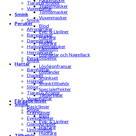
Pappmasker
Tiaras & Kronor
Teatermasker
Vuxenhattar
Tomtemasker
Smink
Vuxenmasker
Smink
Peruker
Blod
Afroperuker
Eye- & Lipliner
Barnperuker
Hårfärg
Damperuker
Hudfärg
Halloweenperuker
Läppstift
Herrperuker
Lösnaglar och Nagellack
Peruktillbehör
Smink
Hattar
Lösögonfransar
Barnhattar
Löständer
Diadem
Sminkset
Hjälmar
Sminktillbehör
Slöjor
Specialeffekter
Tiaras & Kronor
Tatueringar
Vuxenhattar
Färgade linser
Smink
Basiclinser
Smink
Crazylinser
Blod
Eyelushlinser
Eye- & Lipliner
Glamourlinser
Hårfärg
Linstillbehör
Hudfärg
Tillbehör