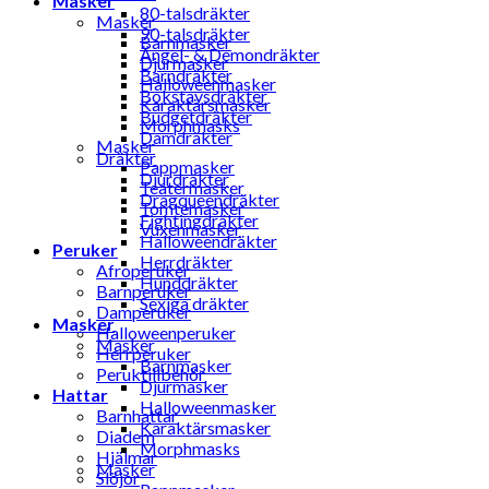
Masker
80-talsdräkter
Masker
90-talsdräkter
Barnmasker
Ängel- & Demondräkter
Djurmasker
Barndräkter
Halloweenmasker
Bokstavsdräkter
Karaktärsmasker
Budgetdräkter
Morphmasks
Damdräkter
Masker
Dräkter
Pappmasker
Djurdräkter
Teatermasker
Dragqueendräkter
Tomtemasker
Fightingdräkter
Vuxenmasker
Halloweendräkter
Peruker
Herrdräkter
Afroperuker
Hunddräkter
Barnperuker
Sexiga dräkter
Damperuker
Masker
Halloweenperuker
Masker
Herrperuker
Barnmasker
Peruktillbehör
Djurmasker
Hattar
Halloweenmasker
Barnhattar
Karaktärsmasker
Diadem
Morphmasks
Hjälmar
Masker
Slöjor