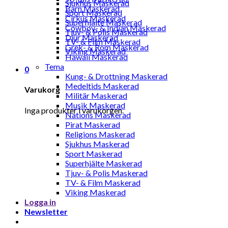
Sjukhus Maskerad
Barn Maskerad
Sport Maskerad
Cirkus Maskerad
Superhjälte Maskerad
Cowboy- & Indian Maskerad
Tjuv- & Polis Maskerad
Djur Maskerad
TV- & Film Maskerad
Grek- & Rom Maskerad
Viking Maskerad
Hawaii Maskerad
Tema
0
Kung- & Drottning Maskerad
Medeltids Maskerad
Varukorg
Militär Maskerad
Musik Maskerad
Inga produkter i varukorgen.
Nations Maskerad
Pirat Maskerad
Religions Maskerad
Sjukhus Maskerad
Sport Maskerad
Superhjälte Maskerad
Tjuv- & Polis Maskerad
TV- & Film Maskerad
Viking Maskerad
Logga in
Newsletter