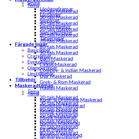
Smink
Tema
Lösögonfransar
20-tals Maskerad
Löständer
30-tals Maskerad
Sminkset
40-tals Maskerad
Sminktillbehör
50-tals Maskerad
Specialeffekter
60-tals Maskerad
Tatueringar
70-tals Maskerad
Färgade linser
80-tals Maskerad
Basiclinser
90-tals Maskerad
Crazylinser
Barn Maskerad
Eyelushlinser
Cirkus Maskerad
Glamourlinser
Cowboy- & Indian Maskerad
Linstillbehör
Djur Maskerad
Tillbehör
Grek- & Rom Maskerad
Maskeradteman
Hawaii Maskerad
Tema
Tema
20-tals Maskerad
Kung- & Drottning Maskerad
30-tals Maskerad
Medeltids Maskerad
40-tals Maskerad
Militär Maskerad
50-tals Maskerad
Musik Maskerad
60-tals Maskerad
Nations Maskerad
70-tals Maskerad
Pirat Maskerad
80-tals Maskerad
Religions Maskerad
90-tals Maskerad