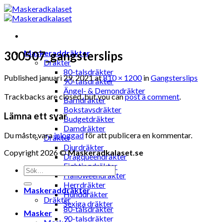
Skip
to
content
Maskeraddräkter
300507_gangsterslips
Dräkter
80-talsdräkter
Published
januari 29, 2021
at
810 × 1200
in
Gangsterslips
90-talsdräkter
Ängel- & Demondräkter
Trackbacks are closed, but you can
post a comment
.
Barndräkter
Bokstavsdräkter
Lämna ett svar
Budgetdräkter
Damdräkter
Du måste vara
inloggad
för att publicera en kommentar.
Dräkter
Djurdräkter
Copyright 2026 ©
Maskeradkalaset.se
Dragqueendräkter
Fightingdräkter
Sök
Halloweendräkter
efter:
Herrdräkter
Maskeraddräkter
Hunddräkter
Dräkter
Sexiga dräkter
80-talsdräkter
Masker
90-talsdräkter