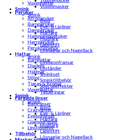
Tomtemasker
Vuxenhattar
Vuxenmasker
Smink
Peruker
Smink
Afroperuker
Blod
Barnperuker
Eye- & Lipliner
Damperuker
Hårfärg
Halloweenperuker
Hudfärg
Herrperuker
Läppstift
Peruktillbehör
Lösnaglar och Nagellack
Hattar
Smink
Barnhattar
Lösögonfransar
Diadem
Löständer
Hjälmar
Sminkset
Slöjor
Sminktillbehör
Tiaras & Kronor
Specialeffekter
Vuxenhattar
Tatueringar
Smink
Färgade linser
Smink
Basiclinser
Blod
Crazylinser
Eye- & Lipliner
Eyelushlinser
Hårfärg
Glamourlinser
Hudfärg
Linstillbehör
Läppstift
Tillbehör
Lösnaglar och Nagellack
Maskeradteman