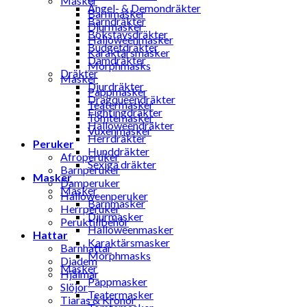
Masker
Ängel- & Demondräkter
Barnmasker
Barndräkter
Djurmasker
Bokstavsdräkter
Halloweenmasker
Budgetdräkter
Karaktärsmasker
Damdräkter
Morphmasks
Dräkter
Masker
Djurdräkter
Pappmasker
Dragqueendräkter
Teatermasker
Fightingdräkter
Tomtemasker
Halloweendräkter
Vuxenmasker
Herrdräkter
Peruker
Hunddräkter
Afroperuker
Sexiga dräkter
Barnperuker
Masker
Damperuker
Masker
Halloweenperuker
Barnmasker
Herrperuker
Djurmasker
Peruktillbehör
Halloweenmasker
Hattar
Karaktärsmasker
Barnhattar
Morphmasks
Diadem
Masker
Hjälmar
Pappmasker
Slöjor
Teatermasker
Tiaras & Kronor