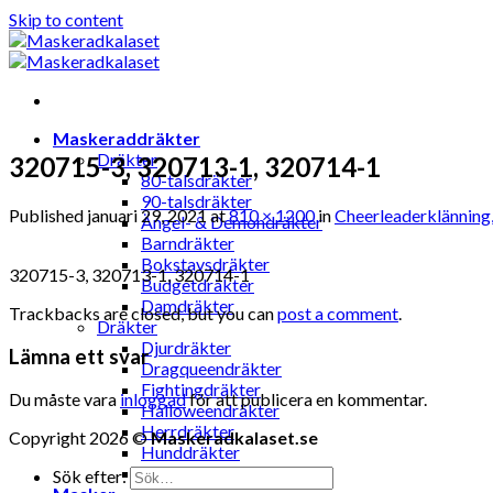
Skip to content
Maskeraddräkter
Dräkter
320715-3, 320713-1, 320714-1
80-talsdräkter
90-talsdräkter
Published
januari 29, 2021
at
810 × 1200
in
Cheerleaderklänning
Ängel- & Demondräkter
Barndräkter
Bokstavsdräkter
320715-3, 320713-1, 320714-1
Budgetdräkter
Damdräkter
Trackbacks are closed, but you can
post a comment
.
Dräkter
Djurdräkter
Lämna ett svar
Dragqueendräkter
Fightingdräkter
Du måste vara
inloggad
för att publicera en kommentar.
Halloweendräkter
Herrdräkter
Copyright 2026 ©
Maskeradkalaset.se
Hunddräkter
Sexiga dräkter
Sök efter: