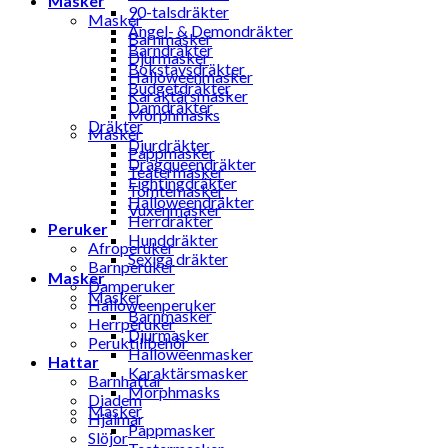
Masker
90-talsdräkter
Masker
Ängel- & Demondräkter
Barnmasker
Barndräkter
Djurmasker
Bokstavsdräkter
Halloweenmasker
Budgetdräkter
Karaktärsmasker
Damdräkter
Morphmasks
Dräkter
Masker
Djurdräkter
Pappmasker
Dragqueendräkter
Teatermasker
Fightingdräkter
Tomtemasker
Halloweendräkter
Vuxenmasker
Herrdräkter
Peruker
Hunddräkter
Afroperuker
Sexiga dräkter
Barnperuker
Masker
Damperuker
Masker
Halloweenperuker
Barnmasker
Herrperuker
Djurmasker
Peruktillbehör
Halloweenmasker
Hattar
Karaktärsmasker
Barnhattar
Morphmasks
Diadem
Masker
Hjälmar
Pappmasker
Slöjor