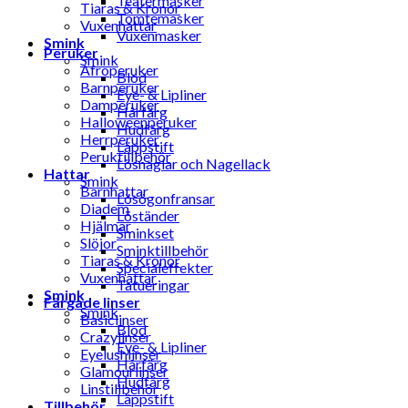
Teatermasker
Tiaras & Kronor
Tomtemasker
Vuxenhattar
Vuxenmasker
Smink
Peruker
Smink
Afroperuker
Blod
Barnperuker
Eye- & Lipliner
Damperuker
Hårfärg
Halloweenperuker
Hudfärg
Herrperuker
Läppstift
Peruktillbehör
Lösnaglar och Nagellack
Hattar
Smink
Barnhattar
Lösögonfransar
Diadem
Löständer
Hjälmar
Sminkset
Slöjor
Sminktillbehör
Tiaras & Kronor
Specialeffekter
Vuxenhattar
Tatueringar
Smink
Färgade linser
Smink
Basiclinser
Blod
Crazylinser
Eye- & Lipliner
Eyelushlinser
Hårfärg
Glamourlinser
Hudfärg
Linstillbehör
Läppstift
Tillbehör