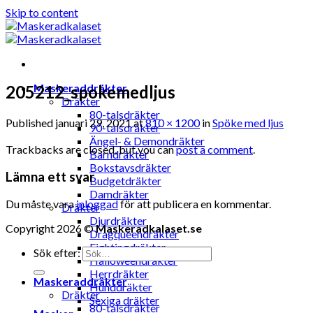
Skip to content
Maskeraddräkter
205212_spokemedljus
Dräkter
80-talsdräkter
Published
januari 29, 2021
at
810 × 1200
in
Spöke med ljus
90-talsdräkter
Ängel- & Demondräkter
Trackbacks are closed, but you can
post a comment
.
Barndräkter
Bokstavsdräkter
Lämna ett svar
Budgetdräkter
Damdräkter
Du måste vara
inloggad
för att publicera en kommentar.
Dräkter
Djurdräkter
Copyright 2026 ©
Maskeradkalaset.se
Dragqueendräkter
Fightingdräkter
Sök efter:
Halloweendräkter
Herrdräkter
Maskeraddräkter
Hunddräkter
Dräkter
Sexiga dräkter
80-talsdräkter