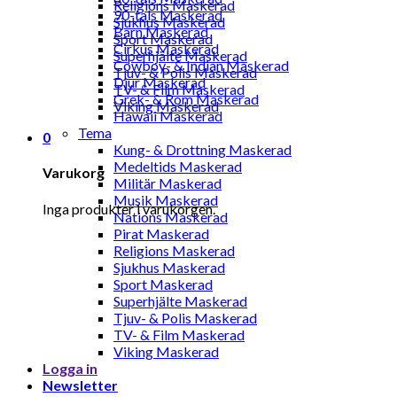
Religions Maskerad
90-tals Maskerad
Sjukhus Maskerad
Barn Maskerad
Sport Maskerad
Cirkus Maskerad
Superhjälte Maskerad
Cowboy- & Indian Maskerad
Tjuv- & Polis Maskerad
Djur Maskerad
TV- & Film Maskerad
Grek- & Rom Maskerad
Viking Maskerad
Hawaii Maskerad
Tema
0
Kung- & Drottning Maskerad
Medeltids Maskerad
Varukorg
Militär Maskerad
Musik Maskerad
Inga produkter i varukorgen.
Nations Maskerad
Pirat Maskerad
Religions Maskerad
Sjukhus Maskerad
Sport Maskerad
Superhjälte Maskerad
Tjuv- & Polis Maskerad
TV- & Film Maskerad
Viking Maskerad
Logga in
Newsletter