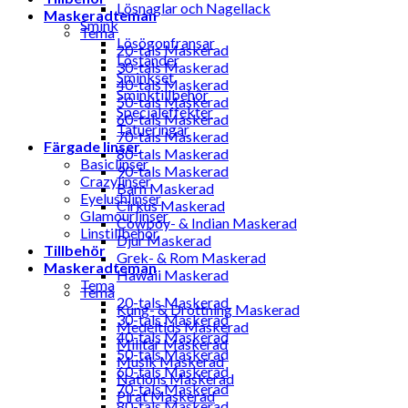
Lösnaglar och Nagellack
Maskeradteman
Smink
Tema
Lösögonfransar
20-tals Maskerad
Löständer
30-tals Maskerad
Sminkset
40-tals Maskerad
Sminktillbehör
50-tals Maskerad
Specialeffekter
60-tals Maskerad
Tatueringar
70-tals Maskerad
Färgade linser
80-tals Maskerad
Basiclinser
90-tals Maskerad
Crazylinser
Barn Maskerad
Eyelushlinser
Cirkus Maskerad
Glamourlinser
Cowboy- & Indian Maskerad
Linstillbehör
Djur Maskerad
Tillbehör
Grek- & Rom Maskerad
Maskeradteman
Hawaii Maskerad
Tema
Tema
20-tals Maskerad
Kung- & Drottning Maskerad
30-tals Maskerad
Medeltids Maskerad
40-tals Maskerad
Militär Maskerad
50-tals Maskerad
Musik Maskerad
60-tals Maskerad
Nations Maskerad
70-tals Maskerad
Pirat Maskerad
80-tals Maskerad