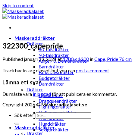
Skip to content
Maskeraddräkter
Dräkter
322300_capepride
80-talsdräkter
90-talsdräkter
Published
januari 29, 2021
at
1200 × 1200
in
Cape, Pride 76 cm
Ängel- & Demondräkter
Barndräkter
Trackbacks are closed, but you can
post a comment
.
Bokstavsdräkter
Budgetdräkter
Lämna ett svar
Damdräkter
Dräkter
Du måste vara
inloggad
för att publicera en kommentar.
Djurdräkter
Dragqueendräkter
Copyright 2026 ©
Maskeradkalaset.se
Fightingdräkter
Halloweendräkter
Sök efter:
Herrdräkter
Hunddräkter
Maskeraddräkter
Sexiga dräkter
Dräkter