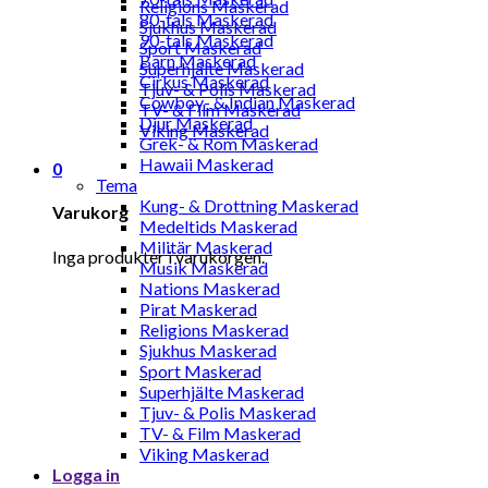
Religions Maskerad
80-tals Maskerad
Sjukhus Maskerad
90-tals Maskerad
Sport Maskerad
Barn Maskerad
Superhjälte Maskerad
Cirkus Maskerad
Tjuv- & Polis Maskerad
Cowboy- & Indian Maskerad
TV- & Film Maskerad
Djur Maskerad
Viking Maskerad
Grek- & Rom Maskerad
Hawaii Maskerad
0
Tema
Kung- & Drottning Maskerad
Varukorg
Medeltids Maskerad
Militär Maskerad
Inga produkter i varukorgen.
Musik Maskerad
Nations Maskerad
Pirat Maskerad
Religions Maskerad
Sjukhus Maskerad
Sport Maskerad
Superhjälte Maskerad
Tjuv- & Polis Maskerad
TV- & Film Maskerad
Viking Maskerad
Logga in