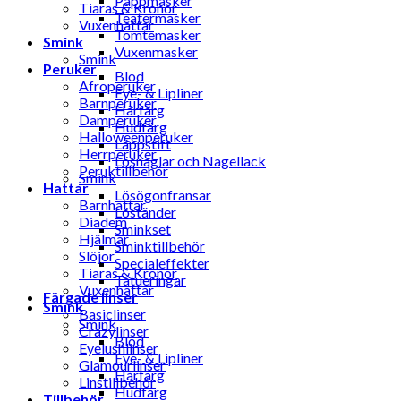
Pappmasker
Tiaras & Kronor
Teatermasker
Vuxenhattar
Tomtemasker
Smink
Vuxenmasker
Smink
Peruker
Blod
Afroperuker
Eye- & Lipliner
Barnperuker
Hårfärg
Damperuker
Hudfärg
Halloweenperuker
Läppstift
Herrperuker
Lösnaglar och Nagellack
Peruktillbehör
Smink
Hattar
Lösögonfransar
Barnhattar
Löständer
Diadem
Sminkset
Hjälmar
Sminktillbehör
Slöjor
Specialeffekter
Tiaras & Kronor
Tatueringar
Vuxenhattar
Färgade linser
Smink
Basiclinser
Smink
Crazylinser
Blod
Eyelushlinser
Eye- & Lipliner
Glamourlinser
Hårfärg
Linstillbehör
Hudfärg
Tillbehör