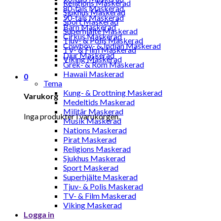
Religions Maskerad
80-tals Maskerad
Sjukhus Maskerad
90-tals Maskerad
Sport Maskerad
Barn Maskerad
Superhjälte Maskerad
Cirkus Maskerad
Tjuv- & Polis Maskerad
Cowboy- & Indian Maskerad
TV- & Film Maskerad
Djur Maskerad
Viking Maskerad
Grek- & Rom Maskerad
Hawaii Maskerad
0
Tema
Kung- & Drottning Maskerad
Varukorg
Medeltids Maskerad
Militär Maskerad
Inga produkter i varukorgen.
Musik Maskerad
Nations Maskerad
Pirat Maskerad
Religions Maskerad
Sjukhus Maskerad
Sport Maskerad
Superhjälte Maskerad
Tjuv- & Polis Maskerad
TV- & Film Maskerad
Viking Maskerad
Logga in