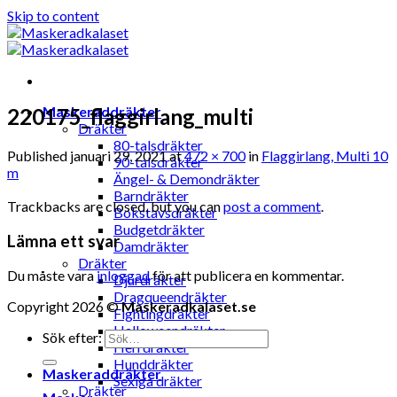
Skip to content
Maskeraddräkter
220175_flaggirlang_multi
Dräkter
80-talsdräkter
Published
januari 29, 2021
at
472 × 700
in
Flaggirlang, Multi 10
90-talsdräkter
m
Ängel- & Demondräkter
Barndräkter
Trackbacks are closed, but you can
post a comment
.
Bokstavsdräkter
Budgetdräkter
Lämna ett svar
Damdräkter
Dräkter
Du måste vara
inloggad
för att publicera en kommentar.
Djurdräkter
Dragqueendräkter
Copyright 2026 ©
Maskeradkalaset.se
Fightingdräkter
Halloweendräkter
Sök efter:
Herrdräkter
Hunddräkter
Maskeraddräkter
Sexiga dräkter
Dräkter