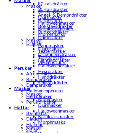
Masker
80-talsdräkter
Masker
90-talsdräkter
Barnmasker
Ängel- & Demondräkter
Djurmasker
Barndräkter
Halloweenmasker
Bokstavsdräkter
Karaktärsmasker
Budgetdräkter
Morphmasks
Damdräkter
Masker
Dräkter
Pappmasker
Djurdräkter
Teatermasker
Dragqueendräkter
Tomtemasker
Fightingdräkter
Vuxenmasker
Halloweendräkter
Peruker
Herrdräkter
Afroperuker
Hunddräkter
Barnperuker
Sexiga dräkter
Damperuker
Masker
Halloweenperuker
Masker
Herrperuker
Barnmasker
Peruktillbehör
Djurmasker
Hattar
Halloweenmasker
Barnhattar
Karaktärsmasker
Diadem
Morphmasks
Hjälmar
Masker
Slöjor