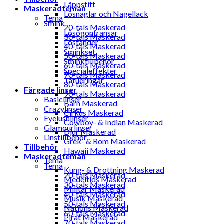
Läppstift
Maskeradteman
Lösnaglar och Nagellack
Tema
Smink
20-tals Maskerad
Lösögonfransar
30-tals Maskerad
Löständer
40-tals Maskerad
Sminkset
50-tals Maskerad
Sminktillbehör
60-tals Maskerad
Specialeffekter
70-tals Maskerad
Tatueringar
80-tals Maskerad
Färgade linser
90-tals Maskerad
Basiclinser
Barn Maskerad
Crazylinser
Cirkus Maskerad
Eyelushlinser
Cowboy- & Indian Maskerad
Glamourlinser
Djur Maskerad
Linstillbehör
Grek- & Rom Maskerad
Tillbehör
Hawaii Maskerad
Maskeradteman
Tema
Tema
Kung- & Drottning Maskerad
20-tals Maskerad
Medeltids Maskerad
30-tals Maskerad
Militär Maskerad
40-tals Maskerad
Musik Maskerad
50-tals Maskerad
Nations Maskerad
60-tals Maskerad
Pirat Maskerad
70-tals Maskerad