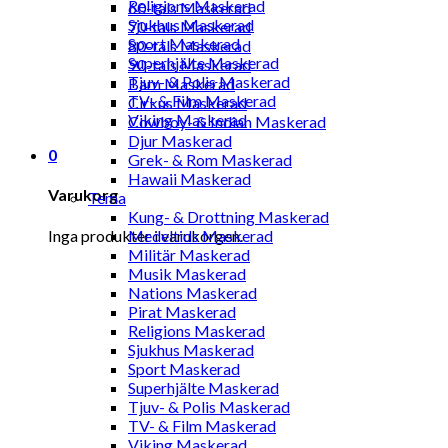
Religions Maskerad
60-tals Maskerad
Sjukhus Maskerad
70-tals Maskerad
Sport Maskerad
80-tals Maskerad
Superhjälte Maskerad
90-tals Maskerad
Tjuv- & Polis Maskerad
Barn Maskerad
TV- & Film Maskerad
Cirkus Maskerad
Viking Maskerad
Cowboy- & Indian Maskerad
Djur Maskerad
0
Grek- & Rom Maskerad
Hawaii Maskerad
Varukorg
Tema
Kung- & Drottning Maskerad
Inga produkter i varukorgen.
Medeltids Maskerad
Militär Maskerad
Musik Maskerad
Nations Maskerad
Pirat Maskerad
Religions Maskerad
Sjukhus Maskerad
Sport Maskerad
Superhjälte Maskerad
Tjuv- & Polis Maskerad
TV- & Film Maskerad
Viking Maskerad