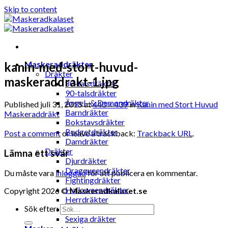
Skip to content
Maskeraddräkter
kanin-med-stort-huvud-
Dräkter
maskeraddrakt-1.jpg
80-talsdräkter
90-talsdräkter
Ängel- & Demondräkter
Published
juli 31, 2015
at
440 × 439
in
Kanin med Stort Huvud
Barndräkter
Maskeraddräkt
Bokstavsdräkter
Budgetdräkter
Post a comment
or leave a trackback:
Trackback URL
.
Damdräkter
Dräkter
Lämna ett svar
Djurdräkter
Dragqueendräkter
Du måste vara
inloggad
för att publicera en kommentar.
Fightingdräkter
Halloweendräkter
Copyright 2026 ©
Maskeradkalaset.se
Herrdräkter
Sök efter:
Hunddräkter
Sexiga dräkter