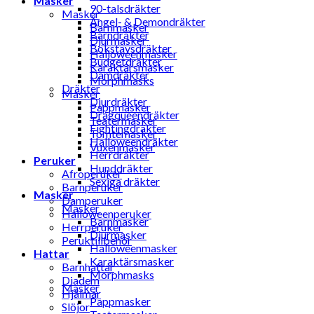
Masker
90-talsdräkter
Masker
Ängel- & Demondräkter
Barnmasker
Barndräkter
Djurmasker
Bokstavsdräkter
Halloweenmasker
Budgetdräkter
Karaktärsmasker
Damdräkter
Morphmasks
Dräkter
Masker
Djurdräkter
Pappmasker
Dragqueendräkter
Teatermasker
Fightingdräkter
Tomtemasker
Halloweendräkter
Vuxenmasker
Herrdräkter
Peruker
Hunddräkter
Afroperuker
Sexiga dräkter
Barnperuker
Masker
Damperuker
Masker
Halloweenperuker
Barnmasker
Herrperuker
Djurmasker
Peruktillbehör
Halloweenmasker
Hattar
Karaktärsmasker
Barnhattar
Morphmasks
Diadem
Masker
Hjälmar
Pappmasker
Slöjor