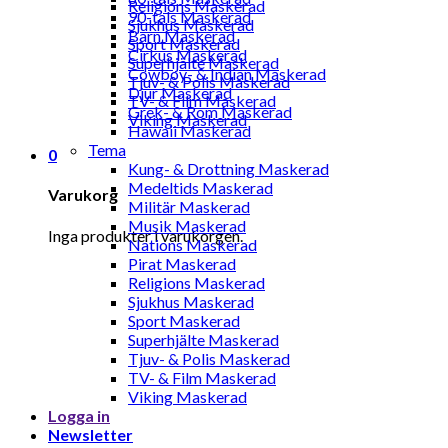
Religions Maskerad
90-tals Maskerad
Sjukhus Maskerad
Barn Maskerad
Sport Maskerad
Cirkus Maskerad
Superhjälte Maskerad
Cowboy- & Indian Maskerad
Tjuv- & Polis Maskerad
Djur Maskerad
TV- & Film Maskerad
Grek- & Rom Maskerad
Viking Maskerad
Hawaii Maskerad
Tema
0
Kung- & Drottning Maskerad
Medeltids Maskerad
Varukorg
Militär Maskerad
Musik Maskerad
Inga produkter i varukorgen.
Nations Maskerad
Pirat Maskerad
Religions Maskerad
Sjukhus Maskerad
Sport Maskerad
Superhjälte Maskerad
Tjuv- & Polis Maskerad
TV- & Film Maskerad
Viking Maskerad
Logga in
Newsletter