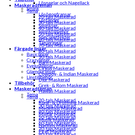
Lösnaglar och Nagellack
Maskeradteman
Smink
Tema
Lösögonfransar
20-tals Maskerad
Löständer
30-tals Maskerad
Sminkset
40-tals Maskerad
Sminktillbehör
50-tals Maskerad
Specialeffekter
60-tals Maskerad
Tatueringar
70-tals Maskerad
Färgade linser
80-tals Maskerad
Basiclinser
90-tals Maskerad
Crazylinser
Barn Maskerad
Eyelushlinser
Cirkus Maskerad
Glamourlinser
Cowboy- & Indian Maskerad
Linstillbehör
Djur Maskerad
Tillbehör
Grek- & Rom Maskerad
Maskeradteman
Hawaii Maskerad
Tema
Tema
20-tals Maskerad
Kung- & Drottning Maskerad
30-tals Maskerad
Medeltids Maskerad
40-tals Maskerad
Militär Maskerad
50-tals Maskerad
Musik Maskerad
60-tals Maskerad
Nations Maskerad
70-tals Maskerad
Pirat Maskerad
80-tals Maskerad