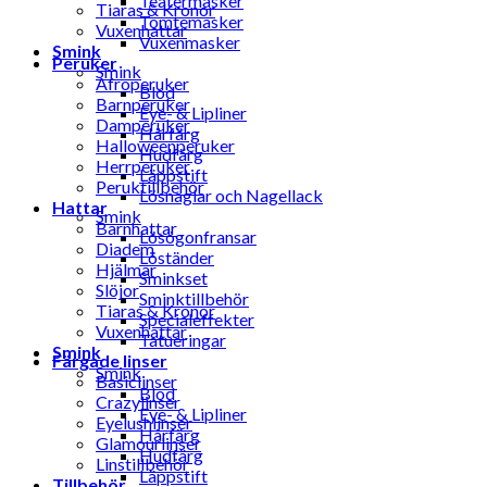
Teatermasker
Tiaras & Kronor
Tomtemasker
Vuxenhattar
Vuxenmasker
Smink
Peruker
Smink
Afroperuker
Blod
Barnperuker
Eye- & Lipliner
Damperuker
Hårfärg
Halloweenperuker
Hudfärg
Herrperuker
Läppstift
Peruktillbehör
Lösnaglar och Nagellack
Hattar
Smink
Barnhattar
Lösögonfransar
Diadem
Löständer
Hjälmar
Sminkset
Slöjor
Sminktillbehör
Tiaras & Kronor
Specialeffekter
Vuxenhattar
Tatueringar
Smink
Färgade linser
Smink
Basiclinser
Blod
Crazylinser
Eye- & Lipliner
Eyelushlinser
Hårfärg
Glamourlinser
Hudfärg
Linstillbehör
Läppstift
Tillbehör