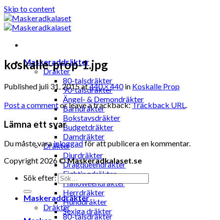
Skip to content
Maskeraddräkter
koskalle-prop-1.jpg
Dräkter
80-talsdräkter
Published
juli 31, 2015
at
440 × 440
in
Koskalle Prop
90-talsdräkter
Ängel- & Demondräkter
Post a comment
or leave a trackback:
Trackback URL
.
Barndräkter
Bokstavsdräkter
Lämna ett svar
Budgetdräkter
Damdräkter
Du måste vara
inloggad
för att publicera en kommentar.
Dräkter
Djurdräkter
Copyright 2026 ©
Maskeradkalaset.se
Dragqueendräkter
Fightingdräkter
Sök efter:
Halloweendräkter
Herrdräkter
Maskeraddräkter
Hunddräkter
Dräkter
Sexiga dräkter
80-talsdräkter