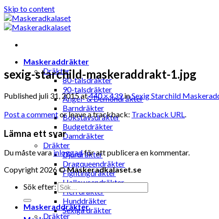
Skip to content
Maskeraddräkter
Dräkter
sexig-starchild-maskeraddrakt-1.jpg
80-talsdräkter
90-talsdräkter
Published
juli 31, 2015
at
440 × 439
in
Sexig Starchild Maskerad
Ängel- & Demondräkter
Barndräkter
Post a comment
or leave a trackback:
Trackback URL
.
Bokstavsdräkter
Budgetdräkter
Lämna ett svar
Damdräkter
Dräkter
Du måste vara
inloggad
för att publicera en kommentar.
Djurdräkter
Dragqueendräkter
Copyright 2026 ©
Maskeradkalaset.se
Fightingdräkter
Halloweendräkter
Sök efter:
Herrdräkter
Hunddräkter
Maskeraddräkter
Sexiga dräkter
Dräkter