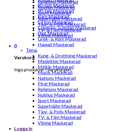
Religions Maskerad
80-tals Maskerad
Sjukhus Maskerad
90-tals Maskerad
Sport Maskerad
Barn Maskerad
Superhjälte Maskerad
Cirkus Maskerad
Tjuv- & Polis Maskerad
Cowboy- & Indian Maskerad
TV- & Film Maskerad
Djur Maskerad
Viking Maskerad
Grek- & Rom Maskerad
Hawaii Maskerad
0
Tema
Kung- & Drottning Maskerad
Varukorg
Medeltids Maskerad
Militär Maskerad
Inga produkter i varukorgen.
Musik Maskerad
Nations Maskerad
Pirat Maskerad
Religions Maskerad
Sjukhus Maskerad
Sport Maskerad
Superhjälte Maskerad
Tjuv- & Polis Maskerad
TV- & Film Maskerad
Viking Maskerad
Logga in