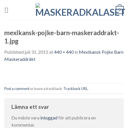
Skip
0
to
content
mexikansk-pojke-barn-maskeraddrakt-
1.jpg
Published
juli 31, 2015
at
440 × 440
in
Mexikansk Pojke Barn
Maskeraddräkt
Post a comment
or leave a trackback:
Trackback URL
.
Lämna ett svar
Du måste vara
inloggad
för att publicera en
kommentar.