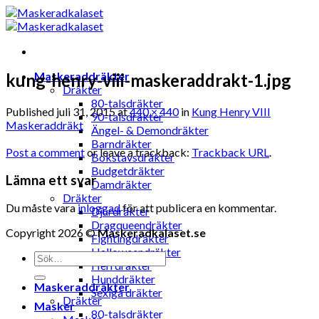
Skip
to
content
Maskeraddräkter
kung-henry-viii-maskeraddrakt-1.jpg
Dräkter
80-talsdräkter
Published
juli 31, 2015
at
440 × 440
in
Kung Henry VIII
90-talsdräkter
Maskeraddräkt
Ängel- & Demondräkter
Barndräkter
Post a comment
or leave a trackback:
Trackback URL
.
Bokstavsdräkter
Budgetdräkter
Lämna ett svar
Damdräkter
Dräkter
Du måste vara
inloggad
för att publicera en kommentar.
Djurdräkter
Dragqueendräkter
Copyright 2026 ©
Maskeradkalaset.se
Fightingdräkter
Halloweendräkter
Sök
Herrdräkter
efter:
Hunddräkter
Maskeraddräkter
Sexiga dräkter
Dräkter
Masker
80-talsdräkter