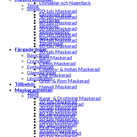
Lösnaglar och Nagellack
Tema
Smink
20-tals Maskerad
Lösögonfransar
30-tals Maskerad
Löständer
40-tals Maskerad
Sminkset
50-tals Maskerad
Sminktillbehör
60-tals Maskerad
Specialeffekter
70-tals Maskerad
Tatueringar
80-tals Maskerad
Färgade linser
90-tals Maskerad
Basiclinser
Barn Maskerad
Crazylinser
Cirkus Maskerad
Eyelushlinser
Cowboy- & Indian Maskerad
Glamourlinser
Djur Maskerad
Linstillbehör
Grek- & Rom Maskerad
Tillbehör
Hawaii Maskerad
Maskeradteman
Tema
Tema
Kung- & Drottning Maskerad
20-tals Maskerad
Medeltids Maskerad
30-tals Maskerad
Militär Maskerad
40-tals Maskerad
Musik Maskerad
50-tals Maskerad
Nations Maskerad
60-tals Maskerad
Pirat Maskerad
70-tals Maskerad
Religions Maskerad
80-tals Maskerad