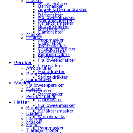
Masker
90-talsdräkter
Barnmasker
Ängel- & Demondräkter
Djurmasker
Barndräkter
Halloweenmasker
Bokstavsdräkter
Karaktärsmasker
Budgetdräkter
Morphmasks
Damdräkter
Masker
Dräkter
Pappmasker
Djurdräkter
Teatermasker
Dragqueendräkter
Tomtemasker
Fightingdräkter
Vuxenmasker
Halloweendräkter
Peruker
Herrdräkter
Afroperuker
Hunddräkter
Barnperuker
Sexiga dräkter
Damperuker
Masker
Halloweenperuker
Masker
Herrperuker
Barnmasker
Peruktillbehör
Djurmasker
Hattar
Halloweenmasker
Barnhattar
Karaktärsmasker
Diadem
Morphmasks
Hjälmar
Masker
Slöjor
Pappmasker
Tiaras & Kronor