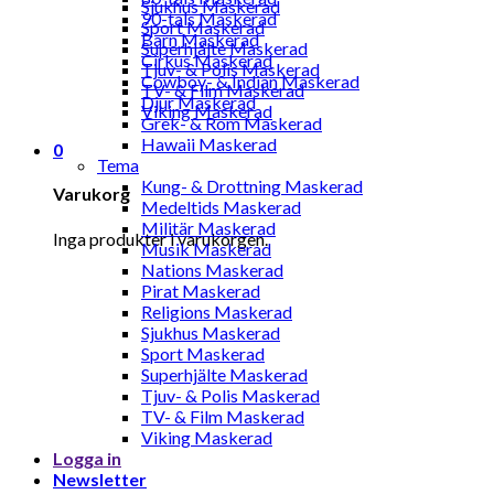
Sjukhus Maskerad
90-tals Maskerad
Sport Maskerad
Barn Maskerad
Superhjälte Maskerad
Cirkus Maskerad
Tjuv- & Polis Maskerad
Cowboy- & Indian Maskerad
TV- & Film Maskerad
Djur Maskerad
Viking Maskerad
Grek- & Rom Maskerad
Hawaii Maskerad
0
Tema
Kung- & Drottning Maskerad
Varukorg
Medeltids Maskerad
Militär Maskerad
Inga produkter i varukorgen.
Musik Maskerad
Nations Maskerad
Pirat Maskerad
Religions Maskerad
Sjukhus Maskerad
Sport Maskerad
Superhjälte Maskerad
Tjuv- & Polis Maskerad
TV- & Film Maskerad
Viking Maskerad
Logga in
Newsletter