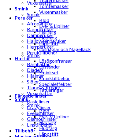
Teatermasker
Vuxenhattar
Tomtemasker
Smink
Vuxenmasker
Smink
Peruker
Blod
Afroperuker
Eye- & Lipliner
Barnperuker
Hårfärg
Damperuker
Hudfärg
Halloweenperuker
Läppstift
Herrperuker
Lösnaglar och Nagellack
Peruktillbehör
Smink
Hattar
Lösögonfransar
Barnhattar
Löständer
Diadem
Sminkset
Hjälmar
Sminktillbehör
Slöjor
Specialeffekter
Tiaras & Kronor
Tatueringar
Vuxenhattar
Färgade linser
Smink
Basiclinser
Smink
Crazylinser
Blod
Eyelushlinser
Eye- & Lipliner
Glamourlinser
Hårfärg
Linstillbehör
Hudfärg
Tillbehör
Läppstift
Maskeradteman