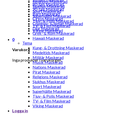
Religions Maskerad
80-tals Maskerad
Sjukhus Maskerad
90-tals Maskerad
Sport Maskerad
Barn Maskerad
Superhjälte Maskerad
Cirkus Maskerad
Tjuv- & Polis Maskerad
Cowboy- & Indian Maskerad
TV- & Film Maskerad
Djur Maskerad
Viking Maskerad
Grek- & Rom Maskerad
Hawaii Maskerad
0
Tema
Kung- & Drottning Maskerad
Varukorg
Medeltids Maskerad
Militär Maskerad
Inga produkter i varukorgen.
Musik Maskerad
Nations Maskerad
Pirat Maskerad
Religions Maskerad
Sjukhus Maskerad
Sport Maskerad
Superhjälte Maskerad
Tjuv- & Polis Maskerad
TV- & Film Maskerad
Viking Maskerad
Logga in