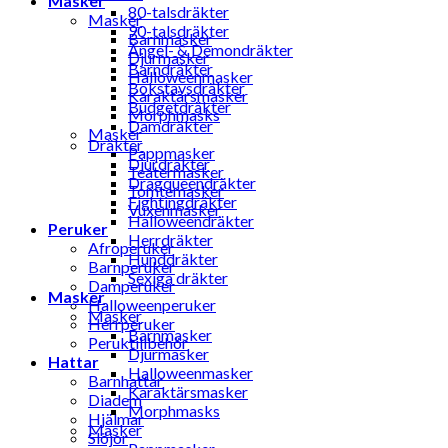
Masker
80-talsdräkter
Masker
90-talsdräkter
Barnmasker
Ängel- & Demondräkter
Djurmasker
Barndräkter
Halloweenmasker
Bokstavsdräkter
Karaktärsmasker
Budgetdräkter
Morphmasks
Damdräkter
Masker
Dräkter
Pappmasker
Djurdräkter
Teatermasker
Dragqueendräkter
Tomtemasker
Fightingdräkter
Vuxenmasker
Halloweendräkter
Peruker
Herrdräkter
Afroperuker
Hunddräkter
Barnperuker
Sexiga dräkter
Damperuker
Masker
Halloweenperuker
Masker
Herrperuker
Barnmasker
Peruktillbehör
Djurmasker
Hattar
Halloweenmasker
Barnhattar
Karaktärsmasker
Diadem
Morphmasks
Hjälmar
Masker
Slöjor