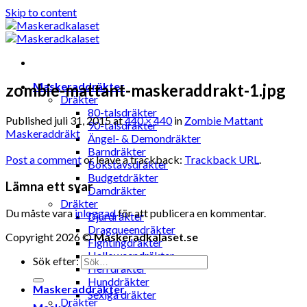
Skip to content
Maskeraddräkter
zombie-mattant-maskeraddrakt-1.jpg
Dräkter
80-talsdräkter
Published
juli 31, 2015
at
440 × 440
in
Zombie Mattant
90-talsdräkter
Maskeraddräkt
Ängel- & Demondräkter
Barndräkter
Post a comment
or leave a trackback:
Trackback URL
.
Bokstavsdräkter
Budgetdräkter
Lämna ett svar
Damdräkter
Dräkter
Du måste vara
inloggad
för att publicera en kommentar.
Djurdräkter
Dragqueendräkter
Copyright 2026 ©
Maskeradkalaset.se
Fightingdräkter
Halloweendräkter
Sök efter:
Herrdräkter
Hunddräkter
Maskeraddräkter
Sexiga dräkter
Dräkter