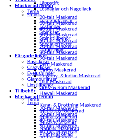
Läppstift
Maskeradteman
Lösnaglar och Nagellack
Tema
Smink
20-tals Maskerad
Lösögonfransar
30-tals Maskerad
Löständer
40-tals Maskerad
Sminkset
50-tals Maskerad
Sminktillbehör
60-tals Maskerad
Specialeffekter
70-tals Maskerad
Tatueringar
80-tals Maskerad
Färgade linser
90-tals Maskerad
Basiclinser
Barn Maskerad
Crazylinser
Cirkus Maskerad
Eyelushlinser
Cowboy- & Indian Maskerad
Glamourlinser
Djur Maskerad
Linstillbehör
Grek- & Rom Maskerad
Tillbehör
Hawaii Maskerad
Maskeradteman
Tema
Tema
Kung- & Drottning Maskerad
20-tals Maskerad
Medeltids Maskerad
30-tals Maskerad
Militär Maskerad
40-tals Maskerad
Musik Maskerad
50-tals Maskerad
Nations Maskerad
60-tals Maskerad
Pirat Maskerad
70-tals Maskerad