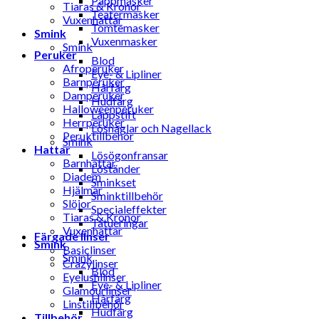
Pappmasker
Tiaras & Kronor
Teatermasker
Vuxenhattar
Tomtemasker
Smink
Vuxenmasker
Smink
Peruker
Blod
Afroperuker
Eye- & Lipliner
Barnperuker
Hårfärg
Damperuker
Hudfärg
Halloweenperuker
Läppstift
Herrperuker
Lösnaglar och Nagellack
Peruktillbehör
Smink
Hattar
Lösögonfransar
Barnhattar
Löständer
Diadem
Sminkset
Hjälmar
Sminktillbehör
Slöjor
Specialeffekter
Tiaras & Kronor
Tatueringar
Vuxenhattar
Färgade linser
Smink
Basiclinser
Smink
Crazylinser
Blod
Eyelushlinser
Eye- & Lipliner
Glamourlinser
Hårfärg
Linstillbehör
Hudfärg
Tillbehör