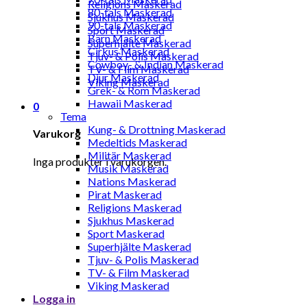
Religions Maskerad
80-tals Maskerad
Sjukhus Maskerad
90-tals Maskerad
Sport Maskerad
Barn Maskerad
Superhjälte Maskerad
Cirkus Maskerad
Tjuv- & Polis Maskerad
Cowboy- & Indian Maskerad
TV- & Film Maskerad
Djur Maskerad
Viking Maskerad
Grek- & Rom Maskerad
Hawaii Maskerad
0
Tema
Kung- & Drottning Maskerad
Varukorg
Medeltids Maskerad
Militär Maskerad
Inga produkter i varukorgen.
Musik Maskerad
Nations Maskerad
Pirat Maskerad
Religions Maskerad
Sjukhus Maskerad
Sport Maskerad
Superhjälte Maskerad
Tjuv- & Polis Maskerad
TV- & Film Maskerad
Viking Maskerad
Logga in