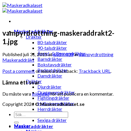
Skip
to
content
Maskeraddräkter
vampyrdrottning-maskeraddrakt2-
Dräkter
1.jpg
80-talsdräkter
90-talsdräkter
Ängel- & Demondräkter
Published
juli 31, 2015
at
440 × 439
in
Vampyrdrottning
Barndräkter
Maskeraddräkt
Bokstavsdräkter
Budgetdräkter
Post a comment
or leave a trackback:
Trackback URL
.
Damdräkter
Dräkter
Lämna ett svar
Djurdräkter
Dragqueendräkter
Du måste vara
inloggad
för att publicera en kommentar.
Fightingdräkter
Halloweendräkter
Copyright 2026 ©
Maskeradkalaset.se
Herrdräkter
Sök
Hunddräkter
efter:
Sexiga dräkter
Masker
Maskeraddräkter