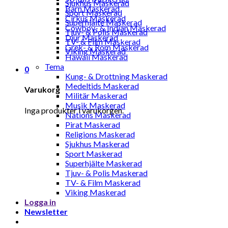
Sjukhus Maskerad
Barn Maskerad
Sport Maskerad
Cirkus Maskerad
Superhjälte Maskerad
Cowboy- & Indian Maskerad
Tjuv- & Polis Maskerad
Djur Maskerad
TV- & Film Maskerad
Grek- & Rom Maskerad
Viking Maskerad
Hawaii Maskerad
Tema
0
Kung- & Drottning Maskerad
Medeltids Maskerad
Varukorg
Militär Maskerad
Musik Maskerad
Inga produkter i varukorgen.
Nations Maskerad
Pirat Maskerad
Religions Maskerad
Sjukhus Maskerad
Sport Maskerad
Superhjälte Maskerad
Tjuv- & Polis Maskerad
TV- & Film Maskerad
Viking Maskerad
Logga in
Newsletter