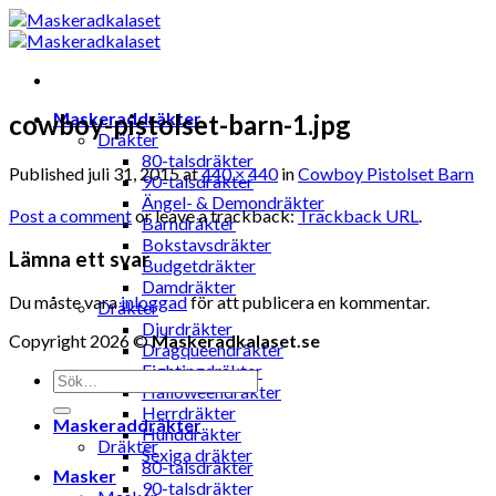
Skip
to
content
Maskeraddräkter
cowboy-pistolset-barn-1.jpg
Dräkter
80-talsdräkter
Published
juli 31, 2015
at
440 × 440
in
Cowboy Pistolset Barn
90-talsdräkter
Ängel- & Demondräkter
Post a comment
or leave a trackback:
Trackback URL
.
Barndräkter
Bokstavsdräkter
Lämna ett svar
Budgetdräkter
Damdräkter
Du måste vara
inloggad
för att publicera en kommentar.
Dräkter
Djurdräkter
Copyright 2026 ©
Maskeradkalaset.se
Dragqueendräkter
Fightingdräkter
Sök
Halloweendräkter
efter:
Herrdräkter
Maskeraddräkter
Hunddräkter
Dräkter
Sexiga dräkter
80-talsdräkter
Masker
90-talsdräkter