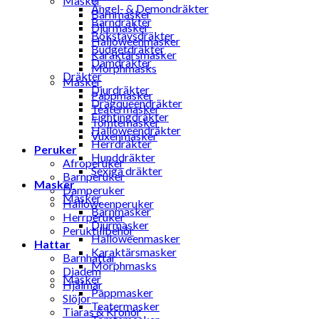
Masker
Ängel- & Demondräkter
Barnmasker
Barndräkter
Djurmasker
Bokstavsdräkter
Halloweenmasker
Budgetdräkter
Karaktärsmasker
Damdräkter
Morphmasks
Dräkter
Masker
Djurdräkter
Pappmasker
Dragqueendräkter
Teatermasker
Fightingdräkter
Tomtemasker
Halloweendräkter
Vuxenmasker
Herrdräkter
Peruker
Hunddräkter
Afroperuker
Sexiga dräkter
Barnperuker
Masker
Damperuker
Masker
Halloweenperuker
Barnmasker
Herrperuker
Djurmasker
Peruktillbehör
Halloweenmasker
Hattar
Karaktärsmasker
Barnhattar
Morphmasks
Diadem
Masker
Hjälmar
Pappmasker
Slöjor
Teatermasker
Tiaras & Kronor