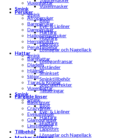
Tomtemasker
Vuxenhattar
Vuxenmasker
Smink
Peruker
Smink
Afroperuker
Blod
Barnperuker
Eye- & Lipliner
Damperuker
Hårfärg
Halloweenperuker
Hudfärg
Herrperuker
Läppstift
Peruktillbehör
Lösnaglar och Nagellack
Hattar
Smink
Barnhattar
Lösögonfransar
Diadem
Löständer
Hjälmar
Sminkset
Slöjor
Sminktillbehör
Tiaras & Kronor
Specialeffekter
Vuxenhattar
Tatueringar
Smink
Färgade linser
Smink
Basiclinser
Blod
Crazylinser
Eye- & Lipliner
Eyelushlinser
Hårfärg
Glamourlinser
Hudfärg
Linstillbehör
Läppstift
Tillbehör
Lösnaglar och Nagellack
Maskeradteman