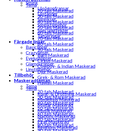
Smink
Tema
Lösögonfransar
20-tals Maskerad
Löständer
30-tals Maskerad
Sminkset
40-tals Maskerad
Sminktillbehör
50-tals Maskerad
Specialeffekter
60-tals Maskerad
Tatueringar
70-tals Maskerad
Färgade linser
80-tals Maskerad
Basiclinser
90-tals Maskerad
Crazylinser
Barn Maskerad
Eyelushlinser
Cirkus Maskerad
Glamourlinser
Cowboy- & Indian Maskerad
Linstillbehör
Djur Maskerad
Tillbehör
Grek- & Rom Maskerad
Maskeradteman
Hawaii Maskerad
Tema
Tema
20-tals Maskerad
Kung- & Drottning Maskerad
30-tals Maskerad
Medeltids Maskerad
40-tals Maskerad
Militär Maskerad
50-tals Maskerad
Musik Maskerad
60-tals Maskerad
Nations Maskerad
70-tals Maskerad
Pirat Maskerad
80-tals Maskerad
Religions Maskerad
90-tals Maskerad