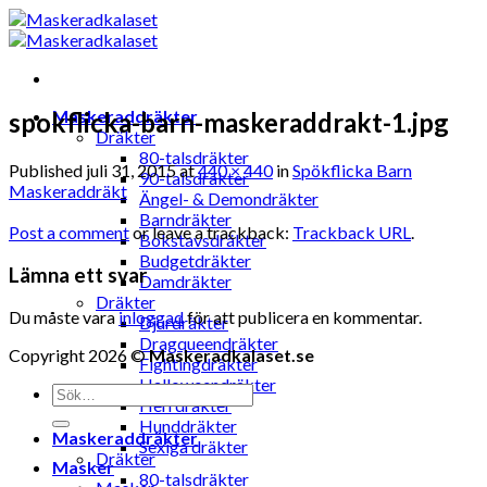
Skip
to
content
Maskeraddräkter
spokflicka-barn-maskeraddrakt-1.jpg
Dräkter
80-talsdräkter
Published
juli 31, 2015
at
440 × 440
in
Spökflicka Barn
90-talsdräkter
Maskeraddräkt
Ängel- & Demondräkter
Barndräkter
Post a comment
or leave a trackback:
Trackback URL
.
Bokstavsdräkter
Budgetdräkter
Lämna ett svar
Damdräkter
Dräkter
Du måste vara
inloggad
för att publicera en kommentar.
Djurdräkter
Dragqueendräkter
Copyright 2026 ©
Maskeradkalaset.se
Fightingdräkter
Halloweendräkter
Sök
Herrdräkter
efter:
Hunddräkter
Maskeraddräkter
Sexiga dräkter
Dräkter
Masker
80-talsdräkter