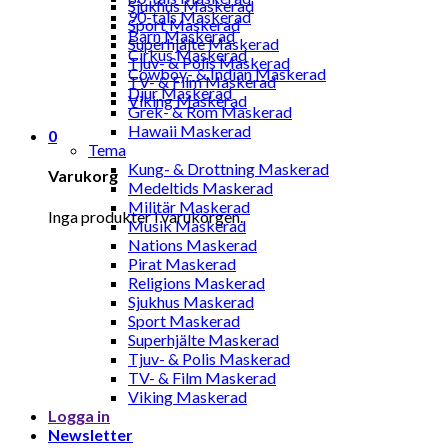
Sjukhus Maskerad
90-tals Maskerad
Sport Maskerad
Barn Maskerad
Superhjälte Maskerad
Cirkus Maskerad
Tjuv- & Polis Maskerad
Cowboy- & Indian Maskerad
TV- & Film Maskerad
Djur Maskerad
Viking Maskerad
Grek- & Rom Maskerad
Hawaii Maskerad
0
Tema
Kung- & Drottning Maskerad
Varukorg
Medeltids Maskerad
Militär Maskerad
Inga produkter i varukorgen.
Musik Maskerad
Nations Maskerad
Pirat Maskerad
Religions Maskerad
Sjukhus Maskerad
Sport Maskerad
Superhjälte Maskerad
Tjuv- & Polis Maskerad
TV- & Film Maskerad
Viking Maskerad
Logga in
Newsletter