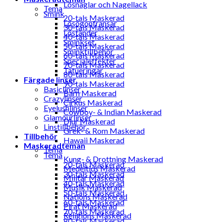
Lösnaglar och Nagellack
Tema
Smink
20-tals Maskerad
Lösögonfransar
30-tals Maskerad
Löständer
40-tals Maskerad
Sminkset
50-tals Maskerad
Sminktillbehör
60-tals Maskerad
Specialeffekter
70-tals Maskerad
Tatueringar
80-tals Maskerad
Färgade linser
90-tals Maskerad
Basiclinser
Barn Maskerad
Crazylinser
Cirkus Maskerad
Eyelushlinser
Cowboy- & Indian Maskerad
Glamourlinser
Djur Maskerad
Linstillbehör
Grek- & Rom Maskerad
Tillbehör
Hawaii Maskerad
Maskeradteman
Tema
Tema
Kung- & Drottning Maskerad
20-tals Maskerad
Medeltids Maskerad
30-tals Maskerad
Militär Maskerad
40-tals Maskerad
Musik Maskerad
50-tals Maskerad
Nations Maskerad
60-tals Maskerad
Pirat Maskerad
70-tals Maskerad
Religions Maskerad
80-tals Maskerad