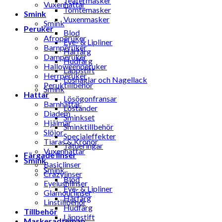
Teatermasker
Vuxenhattar
Tomtemasker
Smink
Vuxenmasker
Smink
Peruker
Blod
Afroperuker
Eye- & Lipliner
Barnperuker
Hårfärg
Damperuker
Hudfärg
Halloweenperuker
Läppstift
Herrperuker
Lösnaglar och Nagellack
Peruktillbehör
Smink
Hattar
Lösögonfransar
Barnhattar
Löständer
Diadem
Sminkset
Hjälmar
Sminktillbehör
Slöjor
Specialeffekter
Tiaras & Kronor
Tatueringar
Vuxenhattar
Färgade linser
Smink
Basiclinser
Smink
Crazylinser
Blod
Eyelushlinser
Eye- & Lipliner
Glamourlinser
Hårfärg
Linstillbehör
Hudfärg
Tillbehör
Läppstift
Maskeradteman