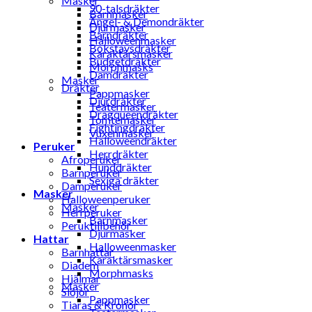
Masker
90-talsdräkter
Barnmasker
Ängel- & Demondräkter
Djurmasker
Barndräkter
Halloweenmasker
Bokstavsdräkter
Karaktärsmasker
Budgetdräkter
Morphmasks
Damdräkter
Masker
Dräkter
Pappmasker
Djurdräkter
Teatermasker
Dragqueendräkter
Tomtemasker
Fightingdräkter
Vuxenmasker
Halloweendräkter
Peruker
Herrdräkter
Afroperuker
Hunddräkter
Barnperuker
Sexiga dräkter
Damperuker
Masker
Halloweenperuker
Masker
Herrperuker
Barnmasker
Peruktillbehör
Djurmasker
Hattar
Halloweenmasker
Barnhattar
Karaktärsmasker
Diadem
Morphmasks
Hjälmar
Masker
Slöjor
Pappmasker
Tiaras & Kronor