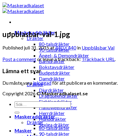
Skip
to
content
Maskeraddräkter
uppblasbar-val-1.jpg
Dräkter
80-talsdräkter
Published
juli 31, 2015
at
440 × 440
in
Uppblåsbar Val
90-talsdräkter
Ängel- & Demondräkter
Post a comment
or leave a trackback:
Trackback URL
.
Barndräkter
Bokstavsdräkter
Lämna ett svar
Budgetdräkter
Damdräkter
Du måste vara
inloggad
för att publicera en kommentar.
Dräkter
Djurdräkter
Copyright 2026 ©
Maskeradkalaset.se
Dragqueendräkter
Fightingdräkter
Sök
Halloweendräkter
efter:
Herrdräkter
Maskeraddräkter
Hunddräkter
Dräkter
Sexiga dräkter
80-talsdräkter
Masker
90-talsdräkter