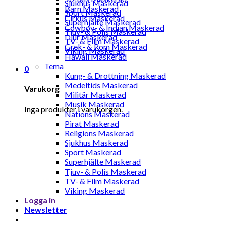
Sjukhus Maskerad
Barn Maskerad
Sport Maskerad
Cirkus Maskerad
Superhjälte Maskerad
Cowboy- & Indian Maskerad
Tjuv- & Polis Maskerad
Djur Maskerad
TV- & Film Maskerad
Grek- & Rom Maskerad
Viking Maskerad
Hawaii Maskerad
Tema
0
Kung- & Drottning Maskerad
Medeltids Maskerad
Varukorg
Militär Maskerad
Musik Maskerad
Inga produkter i varukorgen.
Nations Maskerad
Pirat Maskerad
Religions Maskerad
Sjukhus Maskerad
Sport Maskerad
Superhjälte Maskerad
Tjuv- & Polis Maskerad
TV- & Film Maskerad
Viking Maskerad
Logga in
Newsletter