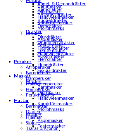
Masker
Ängel- & Demondräkter
Barnmasker
Barndräkter
Djurmasker
Bokstavsdräkter
Halloweenmasker
Budgetdräkter
Karaktärsmasker
Damdräkter
Morphmasks
Dräkter
Masker
Djurdräkter
Pappmasker
Dragqueendräkter
Teatermasker
Fightingdräkter
Tomtemasker
Halloweendräkter
Vuxenmasker
Herrdräkter
Peruker
Hunddräkter
Afroperuker
Sexiga dräkter
Barnperuker
Masker
Damperuker
Masker
Halloweenperuker
Barnmasker
Herrperuker
Djurmasker
Peruktillbehör
Halloweenmasker
Hattar
Karaktärsmasker
Barnhattar
Morphmasks
Diadem
Masker
Hjälmar
Pappmasker
Slöjor
Teatermasker
Tiaras & Kronor