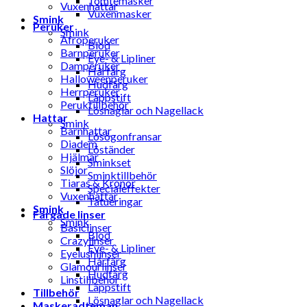
Tomtemasker
Vuxenhattar
Vuxenmasker
Smink
Peruker
Smink
Afroperuker
Blod
Barnperuker
Eye- & Lipliner
Damperuker
Hårfärg
Halloweenperuker
Hudfärg
Herrperuker
Läppstift
Peruktillbehör
Lösnaglar och Nagellack
Hattar
Smink
Barnhattar
Lösögonfransar
Diadem
Löständer
Hjälmar
Sminkset
Slöjor
Sminktillbehör
Tiaras & Kronor
Specialeffekter
Vuxenhattar
Tatueringar
Smink
Färgade linser
Smink
Basiclinser
Blod
Crazylinser
Eye- & Lipliner
Eyelushlinser
Hårfärg
Glamourlinser
Hudfärg
Linstillbehör
Läppstift
Tillbehör
Lösnaglar och Nagellack
Maskeradteman