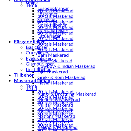
Smink
Tema
Lösögonfransar
20-tals Maskerad
Löständer
30-tals Maskerad
Sminkset
40-tals Maskerad
Sminktillbehör
50-tals Maskerad
Specialeffekter
60-tals Maskerad
Tatueringar
70-tals Maskerad
Färgade linser
80-tals Maskerad
Basiclinser
90-tals Maskerad
Crazylinser
Barn Maskerad
Eyelushlinser
Cirkus Maskerad
Glamourlinser
Cowboy- & Indian Maskerad
Linstillbehör
Djur Maskerad
Tillbehör
Grek- & Rom Maskerad
Maskeradteman
Hawaii Maskerad
Tema
Tema
20-tals Maskerad
Kung- & Drottning Maskerad
30-tals Maskerad
Medeltids Maskerad
40-tals Maskerad
Militär Maskerad
50-tals Maskerad
Musik Maskerad
60-tals Maskerad
Nations Maskerad
70-tals Maskerad
Pirat Maskerad
80-tals Maskerad
Religions Maskerad
90-tals Maskerad