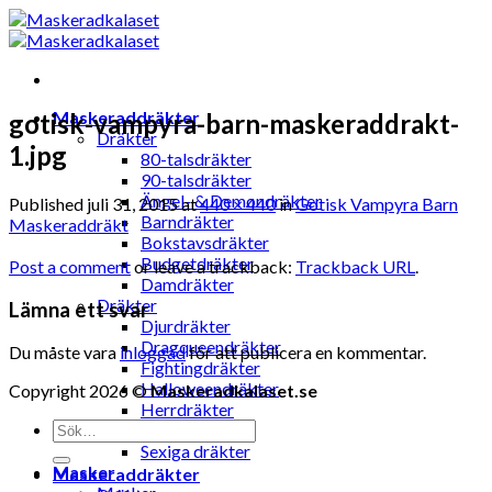
Skip
to
content
Maskeraddräkter
gotisk-vampyra-barn-maskeraddrakt-
Dräkter
1.jpg
80-talsdräkter
90-talsdräkter
Ängel- & Demondräkter
Published
juli 31, 2015
at
440 × 440
in
Gotisk Vampyra Barn
Barndräkter
Maskeraddräkt
Bokstavsdräkter
Budgetdräkter
Post a comment
or leave a trackback:
Trackback URL
.
Damdräkter
Dräkter
Lämna ett svar
Djurdräkter
Dragqueendräkter
Du måste vara
inloggad
för att publicera en kommentar.
Fightingdräkter
Halloweendräkter
Copyright 2026 ©
Maskeradkalaset.se
Herrdräkter
Sök
Hunddräkter
efter:
Sexiga dräkter
Masker
Maskeraddräkter