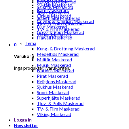
Religions Maskerad
90-tals Maskerad
Sjukhus Maskerad
Barn Maskerad
Sport Maskerad
Cirkus Maskerad
Superhjälte Maskerad
Cowboy- & Indian Maskerad
Tjuv- & Polis Maskerad
Djur Maskerad
TV- & Film Maskerad
Grek- & Rom Maskerad
Viking Maskerad
Hawaii Maskerad
Tema
0
Kung- & Drottning Maskerad
Medeltids Maskerad
Varukorg
Militär Maskerad
Musik Maskerad
Inga produkter i varukorgen.
Nations Maskerad
Pirat Maskerad
Religions Maskerad
Sjukhus Maskerad
Sport Maskerad
Superhjälte Maskerad
Tjuv- & Polis Maskerad
TV- & Film Maskerad
Viking Maskerad
Logga in
Newsletter