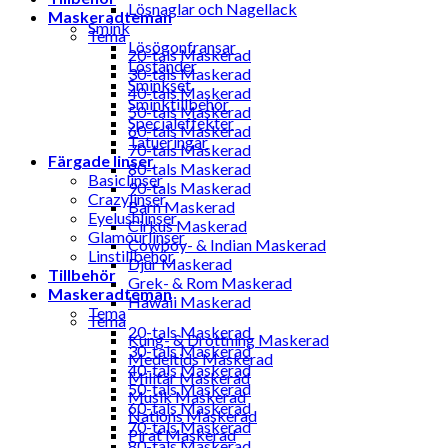
Lösnaglar och Nagellack
Maskeradteman
Smink
Tema
Lösögonfransar
20-tals Maskerad
Löständer
30-tals Maskerad
Sminkset
40-tals Maskerad
Sminktillbehör
50-tals Maskerad
Specialeffekter
60-tals Maskerad
Tatueringar
70-tals Maskerad
Färgade linser
80-tals Maskerad
Basiclinser
90-tals Maskerad
Crazylinser
Barn Maskerad
Eyelushlinser
Cirkus Maskerad
Glamourlinser
Cowboy- & Indian Maskerad
Linstillbehör
Djur Maskerad
Tillbehör
Grek- & Rom Maskerad
Maskeradteman
Hawaii Maskerad
Tema
Tema
20-tals Maskerad
Kung- & Drottning Maskerad
30-tals Maskerad
Medeltids Maskerad
40-tals Maskerad
Militär Maskerad
50-tals Maskerad
Musik Maskerad
60-tals Maskerad
Nations Maskerad
70-tals Maskerad
Pirat Maskerad
80-tals Maskerad