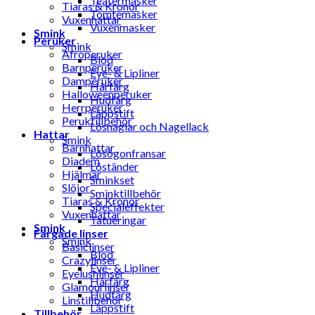
Teatermasker
Tiaras & Kronor
Tomtemasker
Vuxenhattar
Vuxenmasker
Smink
Peruker
Smink
Afroperuker
Blod
Barnperuker
Eye- & Lipliner
Damperuker
Hårfärg
Halloweenperuker
Hudfärg
Herrperuker
Läppstift
Peruktillbehör
Lösnaglar och Nagellack
Hattar
Smink
Barnhattar
Lösögonfransar
Diadem
Löständer
Hjälmar
Sminkset
Slöjor
Sminktillbehör
Tiaras & Kronor
Specialeffekter
Vuxenhattar
Tatueringar
Smink
Färgade linser
Smink
Basiclinser
Blod
Crazylinser
Eye- & Lipliner
Eyelushlinser
Hårfärg
Glamourlinser
Hudfärg
Linstillbehör
Läppstift
Tillbehör