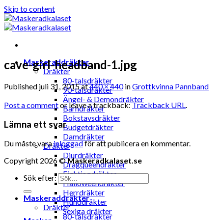
Skip to content
Maskeraddräkter
cave-girl-headband-1.jpg
Dräkter
80-talsdräkter
Published
juli 31, 2015
at
440 × 440
in
Grottkvinna Pannband
90-talsdräkter
Ängel- & Demondräkter
Post a comment
or leave a trackback:
Trackback URL
.
Barndräkter
Bokstavsdräkter
Lämna ett svar
Budgetdräkter
Damdräkter
Du måste vara
inloggad
för att publicera en kommentar.
Dräkter
Djurdräkter
Copyright 2026 ©
Maskeradkalaset.se
Dragqueendräkter
Fightingdräkter
Sök efter:
Halloweendräkter
Herrdräkter
Maskeraddräkter
Hunddräkter
Dräkter
Sexiga dräkter
80-talsdräkter