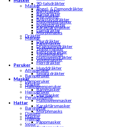
Masker
90-talsdräkter
Masker
Ängel- & Demondräkter
Barnmasker
Barndräkter
Djurmasker
Bokstavsdräkter
Halloweenmasker
Budgetdräkter
Karaktärsmasker
Damdräkter
Morphmasks
Dräkter
Masker
Djurdräkter
Pappmasker
Dragqueendräkter
Teatermasker
Fightingdräkter
Tomtemasker
Halloweendräkter
Vuxenmasker
Herrdräkter
Peruker
Hunddräkter
Afroperuker
Sexiga dräkter
Barnperuker
Masker
Damperuker
Masker
Halloweenperuker
Barnmasker
Herrperuker
Djurmasker
Peruktillbehör
Halloweenmasker
Hattar
Karaktärsmasker
Barnhattar
Morphmasks
Diadem
Masker
Hjälmar
Pappmasker
Slöjor