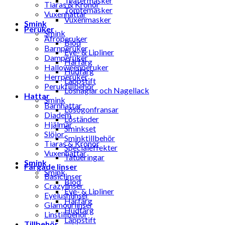
Teatermasker
Tiaras & Kronor
Tomtemasker
Vuxenhattar
Vuxenmasker
Smink
Peruker
Smink
Afroperuker
Blod
Barnperuker
Eye- & Lipliner
Damperuker
Hårfärg
Halloweenperuker
Hudfärg
Herrperuker
Läppstift
Peruktillbehör
Lösnaglar och Nagellack
Hattar
Smink
Barnhattar
Lösögonfransar
Diadem
Löständer
Hjälmar
Sminkset
Slöjor
Sminktillbehör
Tiaras & Kronor
Specialeffekter
Vuxenhattar
Tatueringar
Smink
Färgade linser
Smink
Basiclinser
Blod
Crazylinser
Eye- & Lipliner
Eyelushlinser
Hårfärg
Glamourlinser
Hudfärg
Linstillbehör
Läppstift
Tillbehör