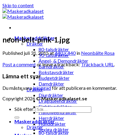
Skip to content
Maskeraddräkter
neon-belt-pink-1.jpg
Dräkter
80-talsdräkter
Published
juli 31, 2015
at
440 × 440
in
Neonbälte Rosa
90-talsdräkter
Ängel- & Demondräkter
Post a comment
or leave a trackback:
Trackback URL
.
Barndräkter
Bokstavsdräkter
Lämna ett svar
Budgetdräkter
Damdräkter
Du måste vara
inloggad
för att publicera en kommentar.
Dräkter
Djurdräkter
Copyright 2026 ©
Maskeradkalaset.se
Dragqueendräkter
Fightingdräkter
Sök efter:
Halloweendräkter
Herrdräkter
Maskeraddräkter
Hunddräkter
Dräkter
Sexiga dräkter
80-talsdräkter