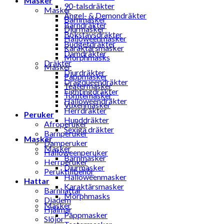
Masker
90-talsdräkter
Masker
Ängel- & Demondräkter
Barnmasker
Barndräkter
Djurmasker
Bokstavsdräkter
Halloweenmasker
Budgetdräkter
Karaktärsmasker
Damdräkter
Morphmasks
Dräkter
Masker
Djurdräkter
Pappmasker
Dragqueendräkter
Teatermasker
Fightingdräkter
Tomtemasker
Halloweendräkter
Vuxenmasker
Herrdräkter
Peruker
Hunddräkter
Afroperuker
Sexiga dräkter
Barnperuker
Masker
Damperuker
Masker
Halloweenperuker
Barnmasker
Herrperuker
Djurmasker
Peruktillbehör
Halloweenmasker
Hattar
Karaktärsmasker
Barnhattar
Morphmasks
Diadem
Masker
Hjälmar
Pappmasker
Slöjor