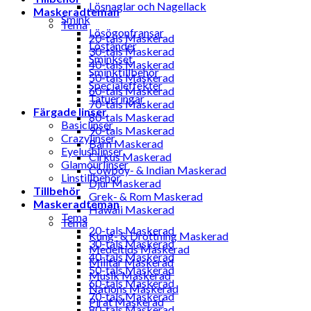
Lösnaglar och Nagellack
Maskeradteman
Smink
Tema
Lösögonfransar
20-tals Maskerad
Löständer
30-tals Maskerad
Sminkset
40-tals Maskerad
Sminktillbehör
50-tals Maskerad
Specialeffekter
60-tals Maskerad
Tatueringar
70-tals Maskerad
Färgade linser
80-tals Maskerad
Basiclinser
90-tals Maskerad
Crazylinser
Barn Maskerad
Eyelushlinser
Cirkus Maskerad
Glamourlinser
Cowboy- & Indian Maskerad
Linstillbehör
Djur Maskerad
Tillbehör
Grek- & Rom Maskerad
Maskeradteman
Hawaii Maskerad
Tema
Tema
20-tals Maskerad
Kung- & Drottning Maskerad
30-tals Maskerad
Medeltids Maskerad
40-tals Maskerad
Militär Maskerad
50-tals Maskerad
Musik Maskerad
60-tals Maskerad
Nations Maskerad
70-tals Maskerad
Pirat Maskerad
80-tals Maskerad