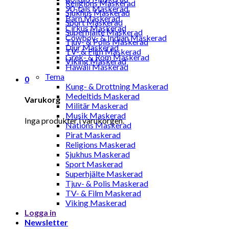
Religions Maskerad
90-tals Maskerad
Sjukhus Maskerad
Barn Maskerad
Sport Maskerad
Cirkus Maskerad
Superhjälte Maskerad
Cowboy- & Indian Maskerad
Tjuv- & Polis Maskerad
Djur Maskerad
TV- & Film Maskerad
Grek- & Rom Maskerad
Viking Maskerad
Hawaii Maskerad
Tema
0
Kung- & Drottning Maskerad
Medeltids Maskerad
Varukorg
Militär Maskerad
Musik Maskerad
Inga produkter i varukorgen.
Nations Maskerad
Pirat Maskerad
Religions Maskerad
Sjukhus Maskerad
Sport Maskerad
Superhjälte Maskerad
Tjuv- & Polis Maskerad
TV- & Film Maskerad
Viking Maskerad
Logga in
Newsletter