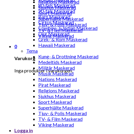
Religions Maskerad
80-tals Maskerad
Sjukhus Maskerad
90-tals Maskerad
Sport Maskerad
Barn Maskerad
Superhjälte Maskerad
Cirkus Maskerad
Tjuv- & Polis Maskerad
Cowboy- & Indian Maskerad
TV- & Film Maskerad
Djur Maskerad
Viking Maskerad
Grek- & Rom Maskerad
Hawaii Maskerad
0
Tema
Kung- & Drottning Maskerad
Varukorg
Medeltids Maskerad
Militär Maskerad
Inga produkter i varukorgen.
Musik Maskerad
Nations Maskerad
Pirat Maskerad
Religions Maskerad
Sjukhus Maskerad
Sport Maskerad
Superhjälte Maskerad
Tjuv- & Polis Maskerad
TV- & Film Maskerad
Viking Maskerad
Logga in