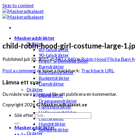
Skip to content
Maskeraddräkter
Dräkter
child-robin-hood-girl-costume-large-1.j
80-talsdräkter
90-talsdräkter
Published
juli 31, 2015
at
440 × 440
in
Robin Hood Flicka Barn 
Ängel- & Demondräkter
Barndräkter
Post a comment
or leave a trackback:
Trackback URL
.
Bokstavsdräkter
Budgetdräkter
Lämna ett svar
Damdräkter
Dräkter
Du måste vara
inloggad
för att publicera en kommentar.
Djurdräkter
Dragqueendräkter
Copyright 2026 ©
Maskeradkalaset.se
Fightingdräkter
Halloweendräkter
Sök efter:
Herrdräkter
Hunddräkter
Maskeraddräkter
Sexiga dräkter
Dräkter