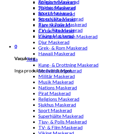
Religions Maskerad
60-tals Maskerad
Sjukhus Maskerad
70-tals Maskerad
Sport Maskerad
80-tals Maskerad
Superhjälte Maskerad
90-tals Maskerad
Tjuv- & Polis Maskerad
Barn Maskerad
TV- & Film Maskerad
Cirkus Maskerad
Viking Maskerad
Cowboy- & Indian Maskerad
Djur Maskerad
0
Grek- & Rom Maskerad
Hawaii Maskerad
Varukorg
Tema
Kung- & Drottning Maskerad
Inga produkter i varukorgen.
Medeltids Maskerad
Militär Maskerad
Musik Maskerad
Nations Maskerad
Pirat Maskerad
Religions Maskerad
Sjukhus Maskerad
Sport Maskerad
Superhjälte Maskerad
Tjuv- & Polis Maskerad
TV- & Film Maskerad
Viking Maskerad