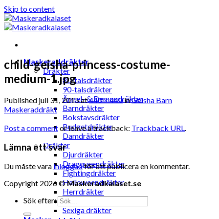
Skip to content
Maskeraddräkter
child-geisha-princess-costume-
Dräkter
medium-1.jpg
80-talsdräkter
90-talsdräkter
Ängel- & Demondräkter
Published
juli 31, 2015
at
440 × 440
in
Geisha Barn
Barndräkter
Maskeraddräkt
Bokstavsdräkter
Budgetdräkter
Post a comment
or leave a trackback:
Trackback URL
.
Damdräkter
Dräkter
Lämna ett svar
Djurdräkter
Dragqueendräkter
Du måste vara
inloggad
för att publicera en kommentar.
Fightingdräkter
Halloweendräkter
Copyright 2026 ©
Maskeradkalaset.se
Herrdräkter
Sök efter:
Hunddräkter
Sexiga dräkter